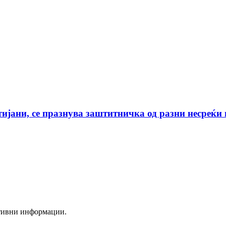
тијани, се празнува заштитничка од разни несреќи 
ктивни информации.