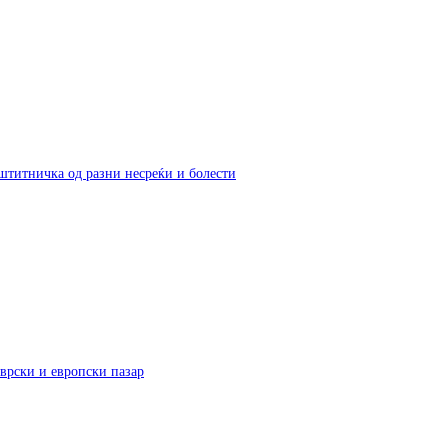
аштитничка од разни несреќи и болести
врски и европски пазар