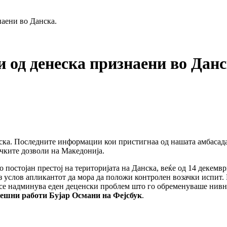
наени во Данска.
 од денеска признаени во Данс
ка. Последните информации кои пристигнаа од нашата амбасада в
ачките дозволи на Македонија.
 постојан престој на територијата на Данска, веќе од 14 декемвр
 без услов апликантот да мора да положи контролен возачки испи
се надминува еден деценски проблем што го обременуваше нивнио
ешни работи Бујар Османи на Фејсбук
.