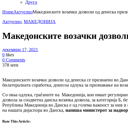
Друго
Home
Актуелно
Македонските возачки дозволи од денеска приз
Актуелно
,
МАКЕДОНИЈА
Македонските возачки дозволи
декември 17, 2021
0
likes
0 Comments
378 seen
Македонските возачки дозволи од денеска се признаени во Данс
билатералната соработка, донесоа одлука за признавање на воз
Со оваа одлука, граѓаните на Македонија, кои имаат регулирано
дозвола за соодветна данска возачка дозвола, за категорија Б,
Република Македонија во Данска е од голема важност за нив и 
на нашата дијаспора во Данска,
напиша министерот за надвор
Rate This Article: