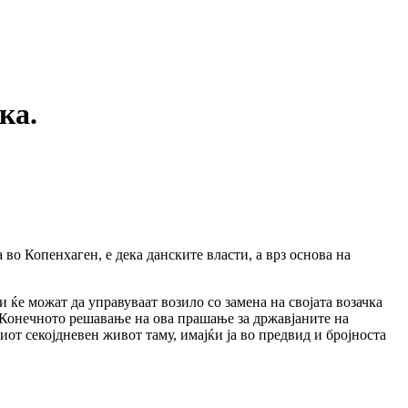
ка.
о Копенхаген, е дека данските власти, а врз основа на
и ќе можат да управуваат возило со замена на својата возачка
т. Конечното решавање на ова прашање за државјаните на
т секојдневен живот таму, имајќи ја во предвид и бројноста