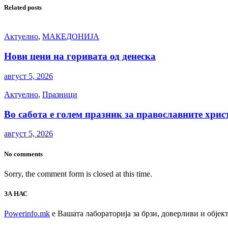
Related posts
Актуелно
,
МАКЕДОНИЈА
Нови цени на горивата од денеска
август 5, 2026
Актуелно
,
Празници
Во сабота е голем празник за православните хрис
август 5, 2026
No comments
Sorry, the comment form is closed at this time.
ЗА НАС
Powerinfo.mk
e Вашата лабораторија за брзи, доверливи и обје