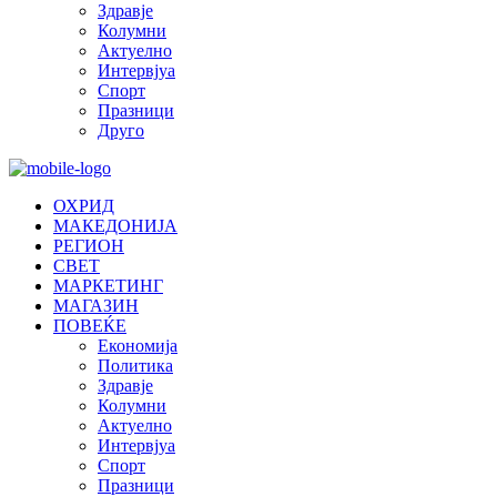
Здравје
Колумни
Актуелно
Интервјуа
Спорт
Празници
Друго
ОХРИД
МАКЕДОНИЈА
РЕГИОН
СВЕТ
МАРКЕТИНГ
МАГАЗИН
ПОВЕЌЕ
Економија
Политика
Здравје
Колумни
Актуелно
Интервјуа
Спорт
Празници