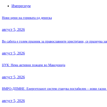
Импресиум
Нови цени на горивата од денеска
август 5, 2026
Во сабота е голем празник за православните христијани, се празнува з
август 5, 2026
ЦУК: Нема активни пожари во Македонија
август 5, 2026
ВМРО-ДПМНЕ: Енергетскиот систем станува постабилен – нови гасни 
август 5, 2026