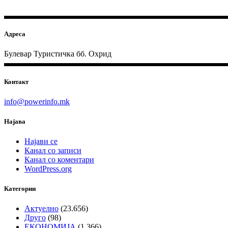
Адреса
Булевар Туристичка бб. Охрид
Контакт
info@powerinfo.mk
Најава
Најави се
Канал со записи
Канал со коментари
WordPress.org
Категории
Актуелно
(23.656)
Друго
(98)
ЕКОНОМИЈА
(1.366)