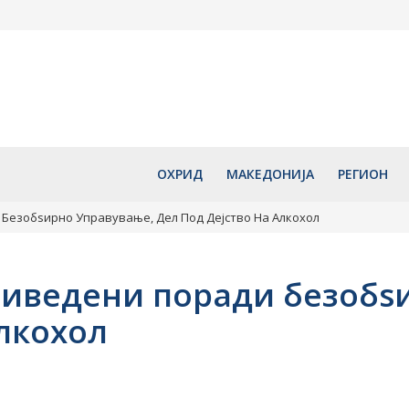
ва летна
Во вторник најавено
Млад турист
 се
дезинсекција против комарци
тешки повре
ешто не
во Скопје
утре со вла
 според
пренесен во
август 7, 2026
август 7, 2
ОХРИД
МАКЕДОНИЈА
РЕГИОН
Безобѕирно Управување, Дел Под Дејство На Алкохол
риведени поради безобѕ
алкохол