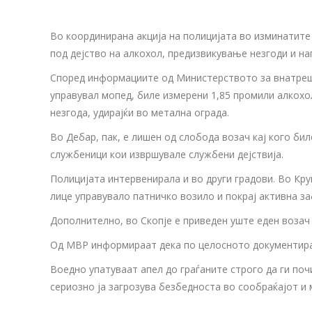
Во координирана акција на полицијата во изминатите
под дејство на алкохол, предизвикување незгоди и на
Според информациите од Министерството за внатрешни 
управувал мопед, биле измерени 1,85 промили алкохол
незгода, удирајќи во метална ограда.
Во Дебар, пак, е лишен од слобода возач кај кого би
службеници кои извршувале службени дејствија.
Полицијата интервенирала и во други градови. Во Кр
лице управувало патничко возило и покрај активна з
Дополнително, во Скопје е приведен уште еден возач 
Од МВР информираат дека по целосното документирањ
Воедно упатуваат апел до граѓаните строго да ги поч
сериозно ја загрозува безбедноста во сообраќајот и 