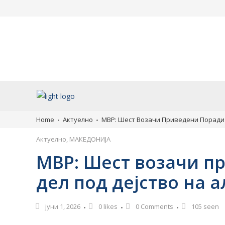
Уапсен возачот кој учествувал
Денеска се празну
во сообраќајката во Скопје во
Света Петка: Чуда
која загина 19-годишен
случуваат, едно н
мотоциклист
смеете да правите
старите обичаи
август 8, 2026
август 8, 2026
Home
Актуелно
МВР: Шест Возачи Приведени Поради 
Актуелно
,
МАКЕДОНИЈА
МВР: Шест возачи п
дел под дејство на 
јуни 1, 2026
0
likes
0 Comments
105 seen