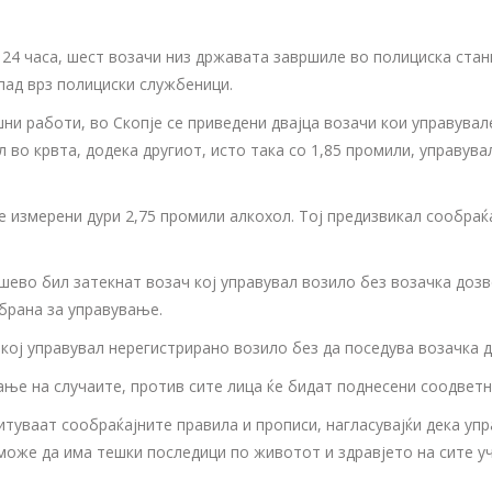
 24 часа, шест возачи низ државата завршиле во полициска ста
пад врз полициски службеници.
работи, во Скопје се приведени двајца возачи кои управувале в
 во крвта, додека другиот, исто така со 1,85 промили, управув
ле измерени дури 2,75 промили алкохол. Тој предизвикал сообраќ
ушево бил затекнат возач кој управувал возило без возачка доз
абрана за управување.
кој управувал нерегистрирано возило без да поседува возачка 
е на случаите, против сите лица ќе бидат поднесени соодветни
итуваат сообраќајните правила и прописи, нагласувајќи дека уп
може да има тешки последици по животот и здравјето на сите у