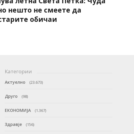
нува летна Света Петка: Чуда
но нешто не смеете да
старите обичаи
Категории
Актуелно
(23.673)
Друго
(98)
ЕКОНОМИЈА
(1.367)
Здравје
(156)