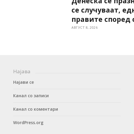
Денеска се праз
се случуваат, ед
правите според 
АВГУСТ 8, 2026
Најава
Најави се
Канал со записи
Канал со коментари
WordPress.org