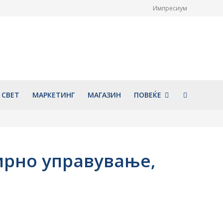
Импресиум
 од Македонија со
Македонија напредува по
ди во Турција –
куповна моќ, пред повеќе
дин авион ќе биде
земји од ЕУ
 Скопје
август 7, 2026
026
СВЕТ
МАРКЕТИНГ
МАГАЗИН
ПОВЕЌЕ
ирно управување,