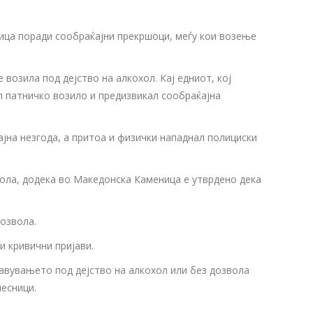
ница поради сообраќајни прекршоци, меѓу кои возење
озила под дејство на алкохол. Кај едниот, кој
ал патничко возило и предизвикал сообраќајна
ајна незгода, а притоа и физички нападнал полициски
вола, додека во Македонска Каменица е утврдено дека
дозвола.
 кривични пријави.
равувањето под дејство на алкохол или без дозвола
чесници.