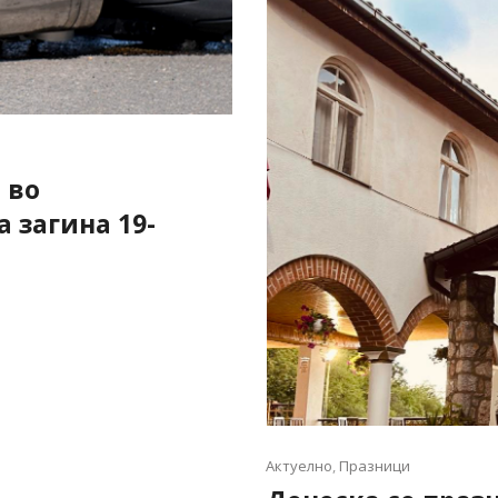
 во
а загина 19-
Актуелно
,
Празници