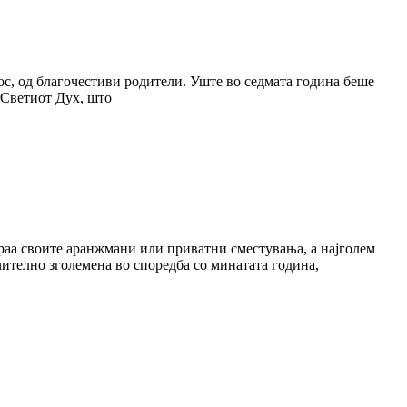
ос, од благочестиви родители. Уште во седмата година беше
 Светиот Дух, што
ираа своите аранжмани или приватни сместувања, а најголем
чително зголемена во споредба со минатата година,