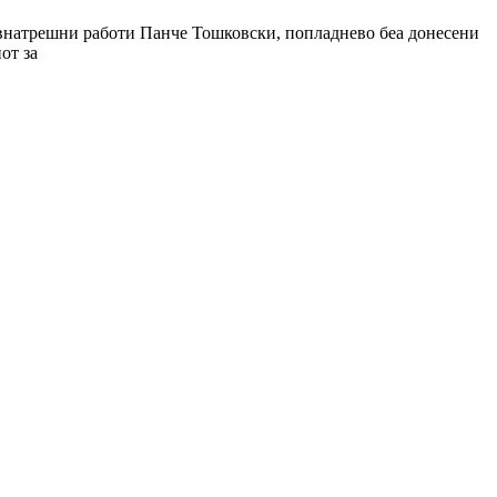
а внатрешни работи Панче Тошковски, попладнево беа донесени
от за