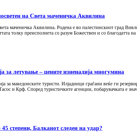
 посветен на Света маченичка Аквилина
Света маченичка Аквилина. Родена е во палестинскиот град Вивл
ттата толку преисполнета со разум Божествен и со благодатта на
ја за летување – цените изненадија многумина
ија за македонските туристи. Илјадници граѓани веќе ги резерв
Тасос и Крф. Според туристичките агенции, побарувачката е зна
45 степени, Балканот следен на удар?