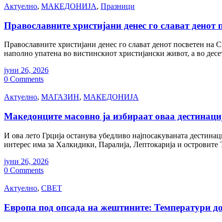
Актуелно
,
МАКЕДОНИЈА
,
Празници
Православните христијани денес го слават денот
Православните христијани денес го слават денот посветен на 
наполно упатена во вистинскиот христијански живот, а во десе
јуни 26, 2026
0 Comments
Актуелно
,
МАГАЗИН
,
МАКЕДОНИЈА
Македонците масовно ја избираат оваа дестинаци
И ова лето Грција останува убедливо најпосакуваната дестинац
интерес има за Халкидики, Паралија, Лептокарија и островите 
јуни 26, 2026
0 Comments
Актуелно
,
СВЕТ
Европа под опсада на жештините: Температури до 