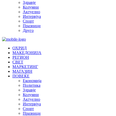
Здравје
Колумни
Актуелно
Интервјуа
Спорт
Празници
Друго
ОХРИД
МАКЕДОНИЈА
РЕГИОН
СВЕТ
МАРКЕТИНГ
МАГАЗИН
ПОВЕЌЕ
Економија
Политика
Здравје
Колумни
Актуелно
Интервјуа
Спорт
Празници