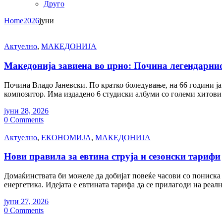
Друго
Home
2026
јуни
Актуелно
,
МАКЕДОНИЈА
Македонија завиена во црно: Почина легендарни
Почина Владо Јаневски. По кратко боледување, на 66 години ја 
композитор. Има издадено 6 студиски албуми со големи хитови 
јуни 28, 2026
0 Comments
Актуелно
,
ЕКОНОМИЈА
,
МАКЕДОНИЈА
Нови правила за евтина струја и сезонски тарифи
Домаќинствата би можеле да добијат повеќе часови со пониска 
енергетика. Идејата е евтината тарифа да се прилагоди на реал
јуни 27, 2026
0 Comments