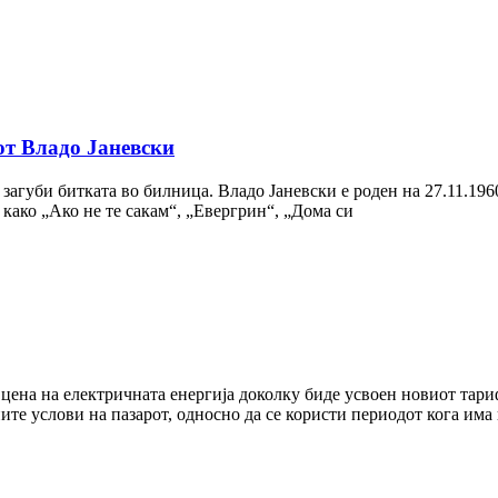
от Владо Јаневски
загуби битката во билница. Владо Јаневски е роден на 27.11.1960
како „Ако не те сакам“, „Евергрин“, „Дома си
цена на електричната енергија доколку биде усвоен новиот тари
ните услови на пазарот, односно да се користи периодот кога има