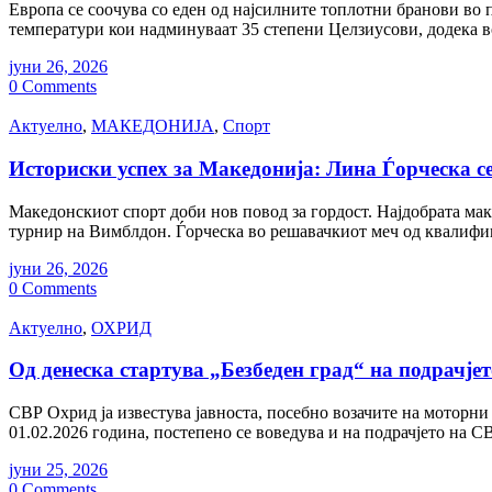
Европа се соочува со еден од најсилните топлотни бранови во
температури кои надминуваат 35 степени Целзиусови, додека в
јуни 26, 2026
0 Comments
Актуелно
,
МАКЕДОНИЈА
,
Спорт
Историски успех за Македонија: Лина Ѓорческа с
Македонскиот спорт доби нов повод за гордост. Најдобрата ма
турнир на Вимблдон. Ѓорческа во решавачкиот меч од квалифика
јуни 26, 2026
0 Comments
Актуелно
,
ОХРИД
Од денеска стартува „Безбеден град“ на подрачј
СВР Охрид ја известува јавноста, посебно возачите на моторни в
01.02.2026 година, постепено се воведува и на подрачјето на
јуни 25, 2026
0 Comments