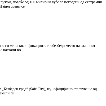
служби, повеќе од 100 милиони луѓе се погодени од екстремни
 Најпогодени се
шно ги мина квалификациите и обезбеди место на главниот
ќе настапи во
„Безбеден град“ (Safe City), кој, официјално стартуваше од
 екипи ги