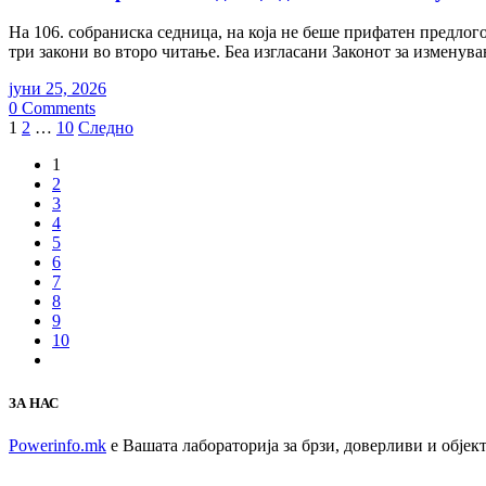
На 106. собраниска седница, на која не беше прифатен предло
три закони во второ читање. Беа изгласани Законот за изменува
јуни 25, 2026
0 Comments
Posts
1
2
…
10
Следно
pagination
1
2
3
4
5
6
7
8
9
10
ЗА НАС
Powerinfo.mk
e Вашата лабораторија за брзи, доверливи и обје