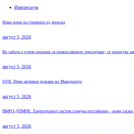
Импресиум
Нови цени на горивата од денеска
август 5, 2026
Во сабота е голем празник за православните христијани, се празнува з
август 5, 2026
ЦУК: Нема активни пожари во Македонија
август 5, 2026
ВМРО-ДПМНЕ: Енергетскиот систем станува постабилен – нови гасни 
август 5, 2026