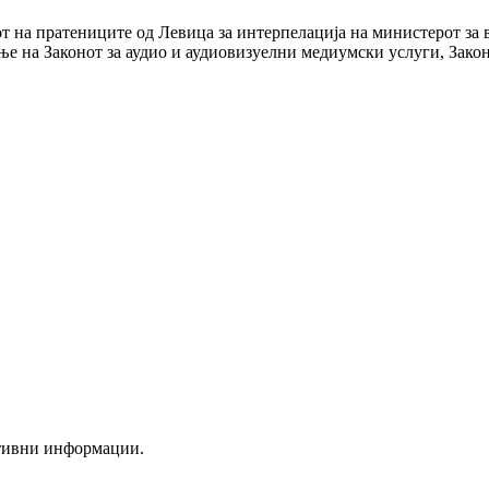
гот на пратениците од Левица за интерпелација на министерот з
ње на Законот за аудио и аудиовизуелни медиумски услуги, Закон
ктивни информации.