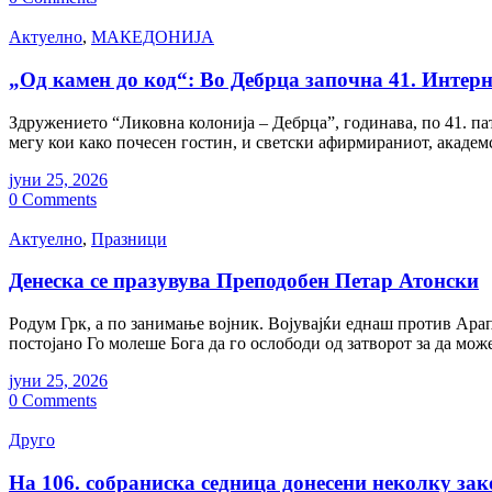
Актуелно
,
МАКЕДОНИЈА
„Од камен до код“: Во Дебрца започна 41. Интер
Здружението “Ликовна колонија – Дебрца”, годинава, по 41. пат
мегу кои како почесен гостин, и светски афирмираниот, акаде
јуни 25, 2026
0 Comments
Актуелно
,
Празници
Денеска се празувува Преподобен Петар Атонски
Родум Грк, а по занимање војник. Војувајќи еднаш против Арапи
постојано Го молеше Бога да го ослободи од затворот за да може
јуни 25, 2026
0 Comments
Друго
На 106. собраниска седница донесени неколку за