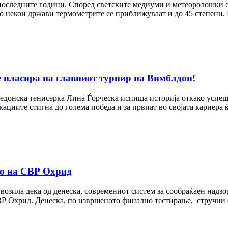
 последните години. Според светските медиуми и метеоролошки 
о некои држави термометрите се приближуваат и до 45 степени.
е пласира на главниот турнир на Вимблдон!
кедонска тенисерка Лина Ѓорческа испиша историја откако успе
циите стигна до голема победа и за првпат во својата кариера 
ето на СВР Охрид
озила дека од денеска, современиот систем за сообраќаен надзор 
 СВР Охрид. Денеска, по извршеното финално тестирање, стручни