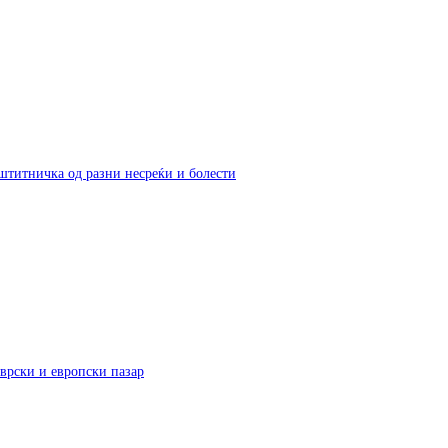
аштитничка од разни несреќи и болести
врски и европски пазар