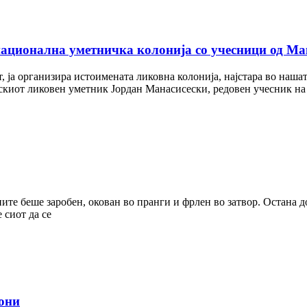
национална уметничка колонија со учесници од Мак
, ја организира истоимената ликовна колонија, најстара во нашат
мскиот ликовен уметник Јордан Манасисески, редовен учесник на
те беше заробен, окован во пранги и фрлен во затвор. Остана до
 сиот да се
кони