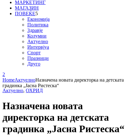
МАРКЕТИНГ
МАГАЗИН
ПОВЕЌЕ
Економија
Политика
Здравје
Колумни
Актуелно
Интервјуа
Спорт
Празници
Друго
Home
Актуелно
Назначена новaта директорка на детската
градинка „Јасна Ристеска“
Актуелно
,
ОХРИД
Назначена новaта
директорка на детската
градинка „Јасна Ристеска“