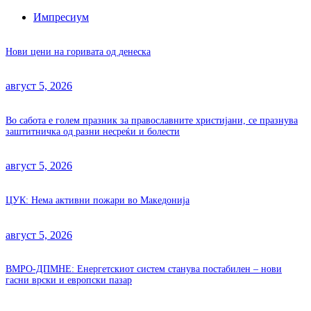
Импресиум
Нови цени на горивата од денеска
август 5, 2026
Во сабота е голем празник за православните христијани, се празнува
заштитничка од разни несреќи и болести
август 5, 2026
ЦУК: Нема активни пожари во Македонија
август 5, 2026
ВМРО-ДПМНЕ: Енергетскиот систем станува постабилен – нови
гасни врски и европски пазар