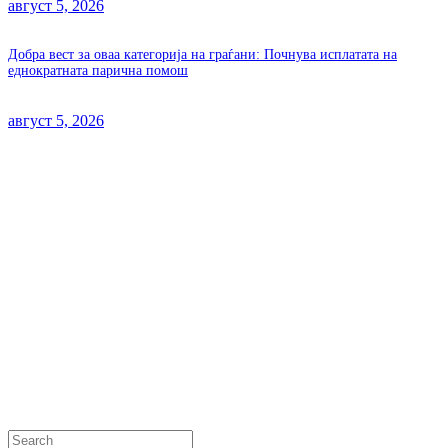
август 5, 2026
Добра вест за оваа категорија на граѓани: Почнува исплатата на
еднократната парична помош
август 5, 2026