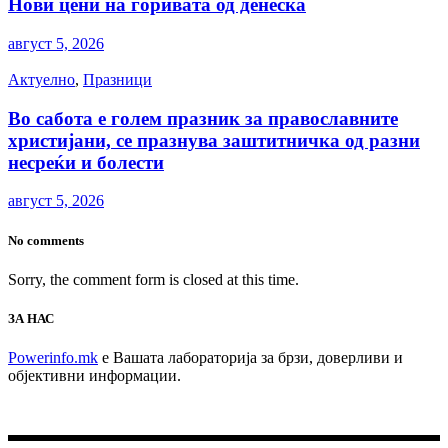
Нови цени на горивата од денеска
август 5, 2026
Актуелно
,
Празници
Во сабота е голем празник за православните
христијани, се празнува заштитничка од разни
несреќи и болести
август 5, 2026
No comments
Sorry, the comment form is closed at this time.
ЗА НАС
Powerinfo.mk
e Вашата лабораторија за брзи, доверливи и
објективни информации.