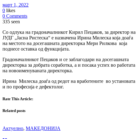
март 1, 2022
0
likes
0 Comments
335 seen
Со одлука на градоначалникот Кирил Пецаков, за директор на
ЈУДГ „Јасна Ристеска“ е назначена Ирина Mилеска која доаѓа
на местото на досегашната директорка Мери Рилкова која
поднесе оставка од функцијата.
Градоначалникот Пецаков и се заблагодари на досегашната
директорка за добрата соработка, а и посака успех во работата
на новоименуваната директорка.
Ирина Mилеска доаѓа од редот на вработените во установата
и по професија е дефектолог.
Rate This Article:
Related posts
Актуелно
,
МАКЕДОНИЈА