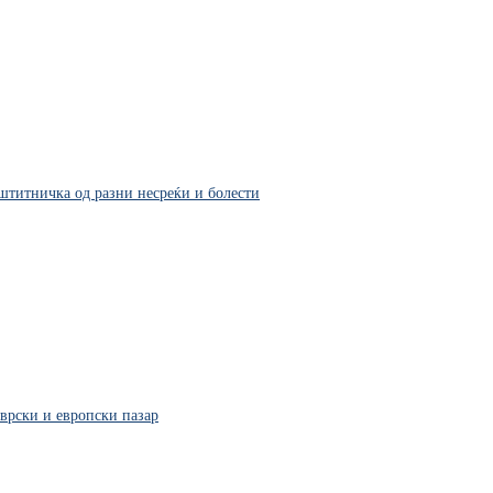
аштитничка од разни несреќи и болести
врски и европски пазар