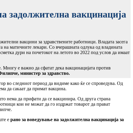
а задолжителна вакцинација
жителни вакцини за здравствените работници. Владата засега
ѓа на матичните лекари. Со вчерашната одлука од владината
 сметка дури на почетокот на летото во 2022 под услов да имаат
. Многу е важно да сфатат дека вакцинацијата против
Филипче, министер за здравство.
ор во следниот период да видиме како ќе се спроведува. Од
ма да сакаат да примат вакцина.
што нема да прифати да се вакцинира. Од друга страна
ботници кои не можат да го издржат товарот да прават
липче.
ште е
рано за воведување на задолжителна вакцинација за