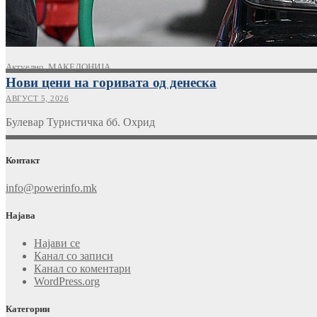
Актуелно
,
МАКЕДОНИЈА
Нови цени на горивата од денеска
АВГУСТ 5, 2026
Булевар Туристичка бб. Охрид
Контакт
info@powerinfo.mk
Најава
Најави се
Канал со записи
Канал со коментари
WordPress.org
Категории