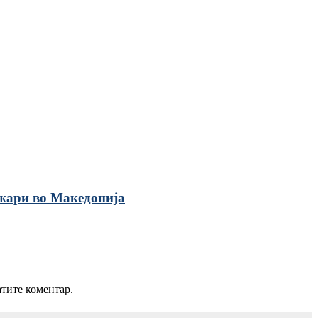
жари во Македонија
атите коментар.