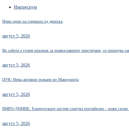
Импресиум
Нови цени на горивата од денеска
август 5, 2026
Во сабота е голем празник за православните христијани, се празнува з
август 5, 2026
ЦУК: Нема активни пожари во Македонија
август 5, 2026
ВМРО-ДПМНЕ: Енергетскиот систем станува постабилен – нови гасни 
август 5, 2026