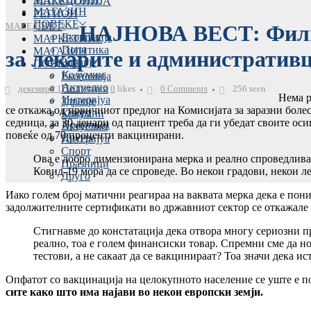
МАКЕДОНИЈА
МАГАЗИН
РЕГИОН
ПОВЕЌЕ
СВЕТ
МАКЕДОНИЈА
НАЈНОВА ВЕСТ: Филипч
Економија
МАРКЕТИНГ
Политика
МАГАЗИН
за лекарите и административц
Здравје
ПОВЕЌЕ
Колумни
Економија
Актуелно
Политика
декември 1, 2021
0
likes
0 Comments
256 seen
Нема р
Интервјуа
Здравје
се откажа од првичниот предлог на Комисијата за заразни боле
Спорт
Колумни
седница, за 30 денари од пациент треба да ги убедат своите ос
Празници
Актуелно
повеќе од 70 проценти вакцинирани.
Друго
Интервјуа
Спорт
Ова е добро димензионирана мерка и реално спроведлива.
Празници
Ковид-19 мора да се спроведе. Во некои градови, некои л
Друго
Иако голем број матични реагираа на ваквата мерка дека е пон
задолжителните сертификати во државниот сектор се откажале б
Стигнавме до констатација дека отвора многу сериозни пр
реално, тоа е голем финансиски товар. Спремни сме да но
тестови, а не сакаат да се вакцинираат? Тоа значи дека 
Опфатот со вакцинација на целокупното население се уште е 
сите како што има најави во некои европски земји.