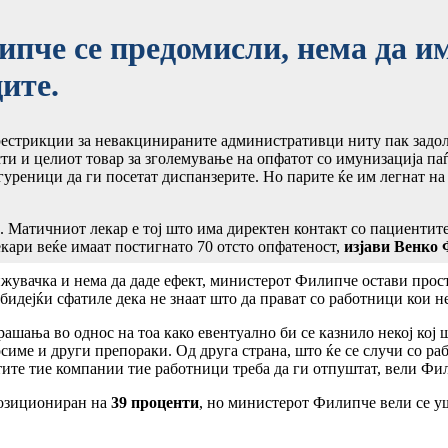
е се предомисли, нема да им
ите.
естрикции за невакцинираните административци ниту пак задол
сти и целиот товар за зголемување на опфатот со имунизација па
игуреници да ги посетат диспанзерите. Но парите ќе им легнат на
 Матичниот лекар е тој што има директен контакт со пациентите
екари веќе имаат постигнато 70 отсто опфатеност,
изјави Венко 
ижувачка и нема да даде ефект, министерот Филипче остави прост
идејќи сфатиле дека не знаат што да прават со работници кои не
ашања во однос на тоа како евентуално би се казнило некој кој 
симе и други препораки. Од друга страна, што ќе се случи со ра
истите тие компании тие работници треба да ги отпуштат, вели Фи
позициониран на
39 проценти
, но министерот Филипче вели се у