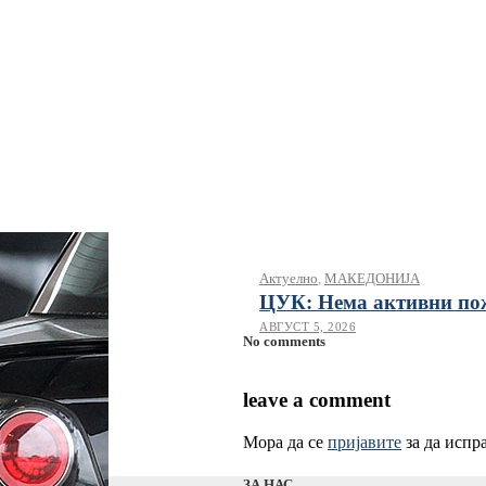
Актуелно
,
МАКЕДОНИЈА
ЦУК: Нема активни по
АВГУСТ 5, 2026
No comments
leave a comment
Мора да се
пријавите
за да испр
ЗА НАС