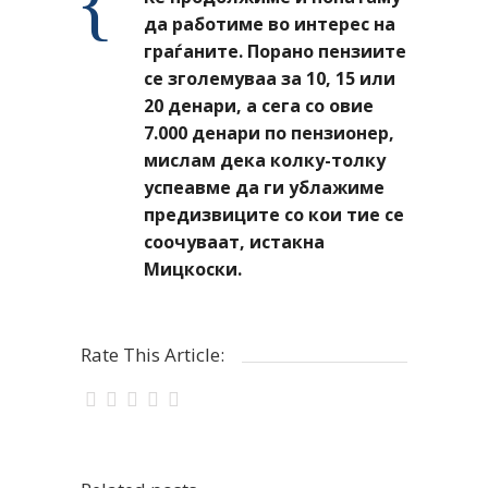
да работиме во интерес на
граѓаните. Порано пензиите
се зголемуваа за 10, 15 или
20 денари, а сега со овие
7.000 денари по пензионер,
мислам дека колку-толку
успеавме да ги ублажиме
предизвиците со кои тие се
соочуваат, истакна
Мицкоски.
Rate This Article: