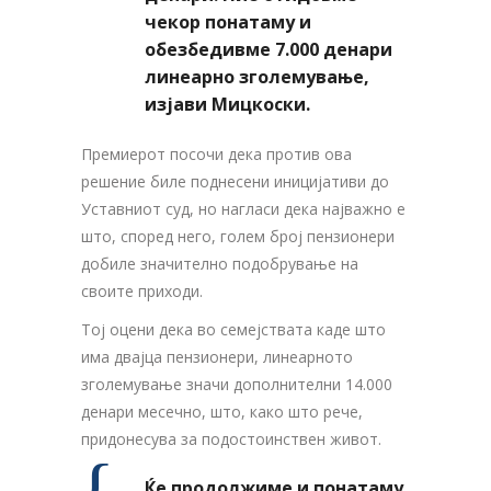
чекор понатаму и
обезбедивме 7.000 денари
линеарно зголемување,
изјави Мицкоски.
Премиерот посочи дека против ова
решение биле поднесени иницијативи до
Уставниот суд, но нагласи дека најважно е
што, според него, голем број пензионери
добиле значително подобрување на
своите приходи.
Тој оцени дека во семејствата каде што
има двајца пензионери, линеарното
зголемување значи дополнителни 14.000
денари месечно, што, како што рече,
придонесува за подостоинствен живот.
Ќе продолжиме и понатаму