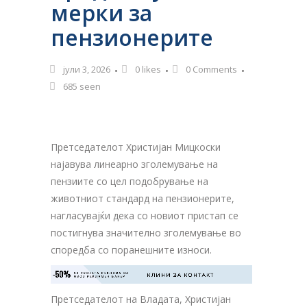
мерки за
пензионерите
јули 3, 2026
0
likes
0 Comments
685 seen
Претседателот Христијан Мицкоски
најавува линеарно зголемување на
пензиите со цел подобрување на
животниот стандард на пензионерите,
нагласувајќи дека со новиот пристап се
постигнува значително зголемување во
споредба со поранешните износи.
-50%
ЗА ТВОЈАТА РЕКЛАМА НА

КЛИНИ ЗА КОНТАКТ
ОВОЈ РЕКЛАМЕН БАНЕР
Претседателот на Владата, Христијан