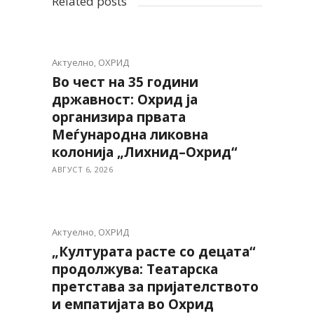
Related posts
Актуелно
,
ОХРИД
Во чест на 35 години
државност: Охрид ја
организира првата
Меѓународна ликовна
колонија „Лихнид–Охрид“
АВГУСТ 6, 2026
Актуелно
,
ОХРИД
„Културата расте со децата“
продолжува: Театарска
претстава за пријателството
и емпатијата во Охрид