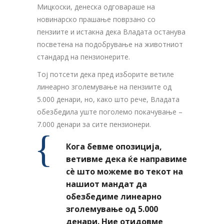
Мицкоски, денеска одговараше на
новинарско прашање поврзано со
пензиите и истакна дека Владата останува
посветена на подобрување на животниот
стандард на пензионерите.
Тој потсети дека пред изборите ветиле
линеарно зголемување на пензиите од
5.000 денари, но, како што рече, Владата
обезбедила уште поголемо покачување –
7.000 денари за сите пензионери.
Кога бевме опозиција,
ветивме дека ќе направиме
сѐ што можеме во текот на
нашиот мандат да
обезбедиме линеарно
зголемување од 5.000
денари. Ние отидовме