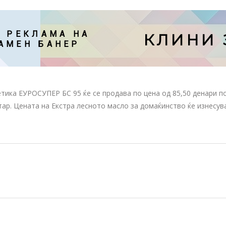
 РЕКЛАМА НА

КЛИНИ 
АМЕН БАНЕР
тика ЕУРОСУПЕР БС 95 ќе се продава по цена од 85,50 денари п
ар. Цената на Екстра лесното масло за домаќинство ќе изнесува 