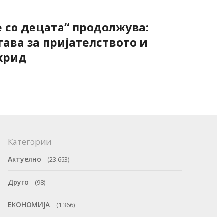
е со децата“ продолжува:
тава за пријателството и
хрид
Категории
Актуелно
(23.663)
Друго
(98)
ЕКОНОМИЈА
(1.366)