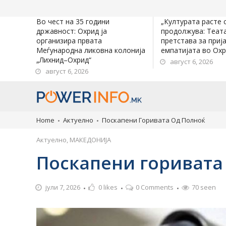
Во чест на 35 години
„Културата расте 
државност: Охрид ја
продолжува: Теат
организира првата
претстава за приј
Меѓународна ликовна колонија
емпатијата во Ох
„Лихнид–Охрид“
август 6, 2026
август 6, 2026
Home
Актуелно
Пoскапени Горивата Од Полноќ
Актуелно
,
МАКЕДОНИЈА
Пoскапени горивата
јули 7, 2026
0
likes
0 Comments
70 seen