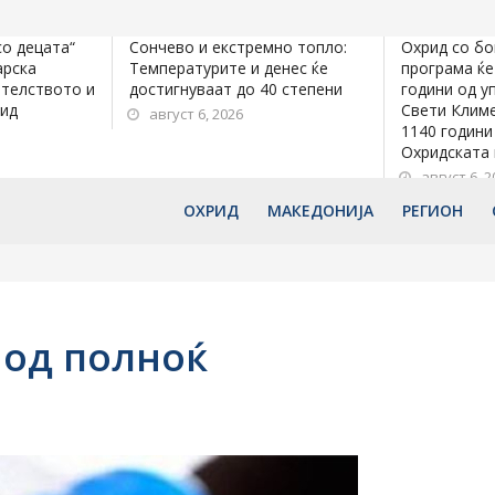
со децата“
Сончево и екстремно топло:
Охрид со бо
арска
Температурите и денес ќе
програма ќе
ателството и
достигнуваат до 40 степени
години од у
рид
Свети Климе
август 6, 2026
1140 години
Охридската
август 6, 2
ОХРИД
МАКЕДОНИЈА
РЕГИОН
 од полноќ