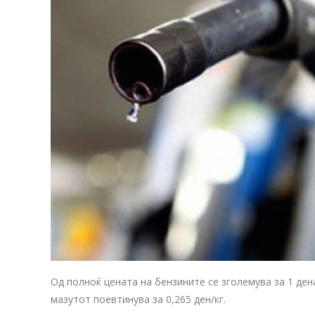
Од полноќ цената на бензините се зголемува за 1 дена
мазутот поевтинува за 0,265 ден/кг.