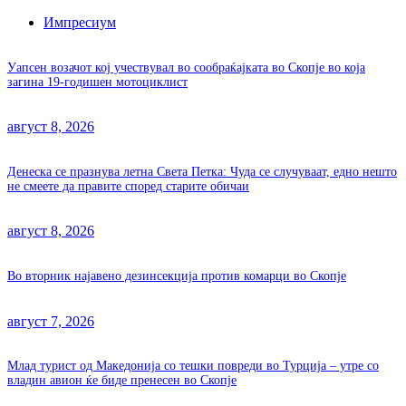
Импресиум
Уапсен возачот кој учествувал во сообраќајката во Скопје во која
загина 19-годишен мотоциклист
август 8, 2026
Денеска се празнува летна Света Петка: Чуда се случуваат, едно нешто
не смеете да правите според старите обичаи
август 8, 2026
Во вторник најавено дезинсекција против комарци во Скопје
август 7, 2026
Млад турист од Македонија со тешки повреди во Турција – утре со
владин авион ќе биде пренесен во Скопје