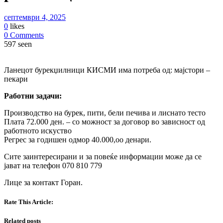
септември 4, 2025
0
likes
0 Comments
597 seen
Ланецот бурекџилници КИСМИ има потреба од: мајстори –
пекари
Работни задачи:
Производство на бурек, пити, бели печива и лиснато тесто
Плата 72.000 ден. – со можност за договор во зависност од
работното искуство
Регрес за годишен одмор 40.000,оо денари.
Сите заинтересирани и за повеќе информации може да се
јават на телефон 070 810 779
Лице за контакт Горан.
Rate This Article:
Related posts