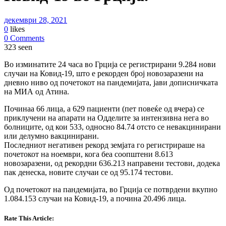
декември 28, 2021
0
likes
0 Comments
323 seen
Во изминатите 24 часа во Грција се регистрирани 9.284 нови
случаи на Ковид-19, што е рекорден број новозаразени на
дневно ниво од почетокот на пандемијата, јави дописничката
на МИА од Атина.
Починаа 66 лица, а 629 пациенти (пет повеќе од вчера) се
приклучени на апарати на Одделите за интензивна нега во
болниците, од кои 533, односно 84.74 отсто се невакцинирани
или делумно вакцинирани.
Последниот негативен рекорд земјата го регистрираше на
почетокот на ноември, кога беа соопштени 8.613
новозаразени, од рекордни 636.213 направени тестови, додека
пак денеска, новите случаи се од 95.174 тестови.
Од почетокот на пандемијата, во Грција се потврдени вкупно
1.084.153 случаи на Ковид-19, а почина 20.496 лица.
Rate This Article: