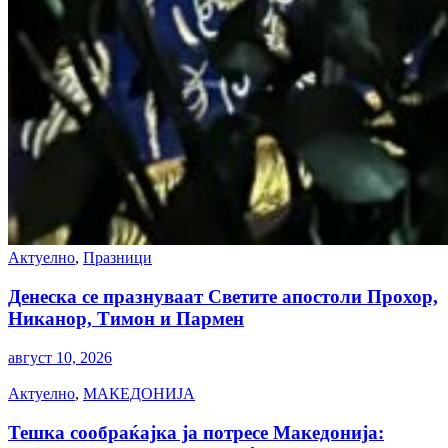
Актуелно
,
Празници
Денеска се празнуваат Светите апостоли Прохор,
Никанор, Тимон и Пармен
август 10, 2026
Актуелно
,
МАКЕДОНИЈА
Тешка сообраќајка ја потресе Македонија: