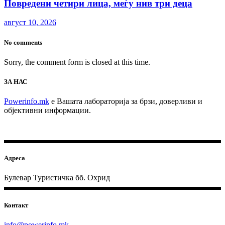
Повредени четири лица, меѓу нив три деца
август 10, 2026
No comments
Sorry, the comment form is closed at this time.
ЗА НАС
Powerinfo.mk
e Вашата лабораторија за брзи, доверливи и
објективни информации.
Адреса
Булевар Туристичка бб. Охрид
Контакт
info@powerinfo.mk