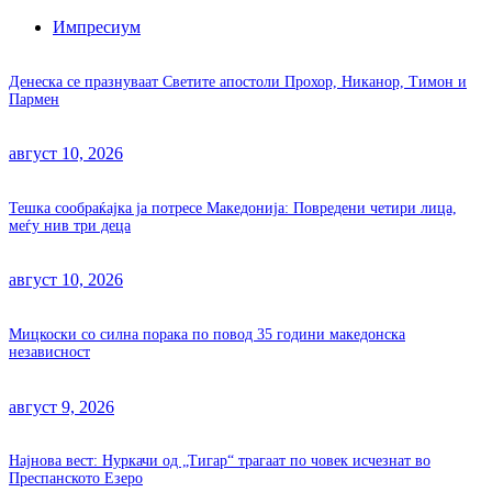
Импресиум
Денеска се празнуваат Светите апостоли Прохор, Никанор, Тимон и
Пармен
август 10, 2026
Тешка сообраќајка ја потресе Македонија: Повредени четири лица,
меѓу нив три деца
август 10, 2026
Мицкоски со силна порака по повод 35 години македонска
независност
август 9, 2026
Најнова вест: Нуркачи од „Тигар“ трагаат по човек исчезнат во
Преспанското Езеро