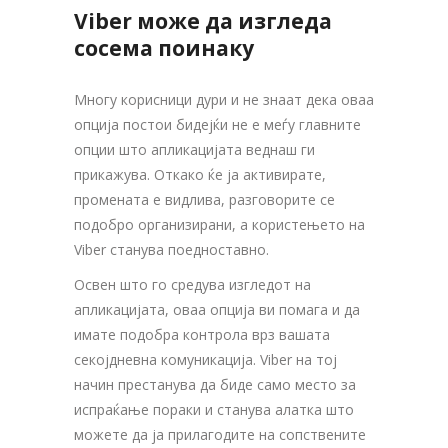
Viber може да изгледа
сосема поинаку
Многу корисници дури и не знаат дека оваа
опција постои бидејќи не е меѓу главните
опции што апликацијата веднаш ги
прикажува. Откако ќе ја активирате,
промената е видлива, разговорите се
подобро организирани, а користењето на
Viber станува поедноставно.
Освен што го средува изгледот на
апликацијата, оваа опција ви помага и да
имате подобра контрола врз вашата
секојдневна комуникација. Viber на тој
начин престанува да биде само место за
испраќање пораки и станува алатка што
можете да ја прилагодите на сопствените