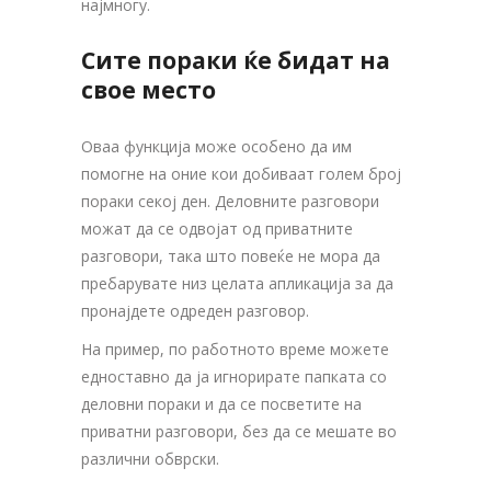
најмногу.
Сите пораки ќе бидат на
свое место
Оваа функција може особено да им
помогне на оние кои добиваат голем број
пораки секој ден. Деловните разговори
можат да се одвојат од приватните
разговори, така што повеќе не мора да
пребарувате низ целата апликација за да
пронајдете одреден разговор.
На пример, по работното време можете
едноставно да ја игнорирате папката со
деловни пораки и да се посветите на
приватни разговори, без да се мешате во
различни обврски.