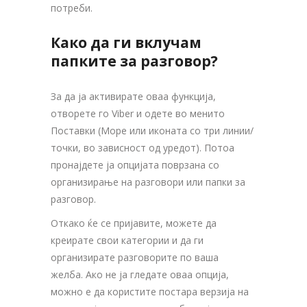
потреби.
Како да ги вклучам
папките за разговор?
За да ја активирате оваа функција,
отворете го Viber и одете во менито
Поставки (Море или иконата со три линии/
точки, во зависност од уредот). Потоа
пронајдете ја опцијата поврзана со
организирање на разговори или папки за
разговор.
Откако ќе се пријавите, можете да
креирате свои категории и да ги
организирате разговорите по ваша
желба. Ако не ја гледате оваа опција,
можно е да користите постара верзија на