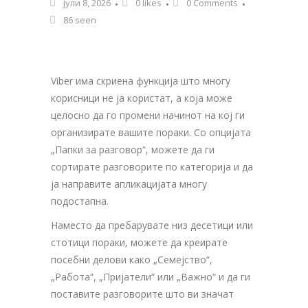
јули 8, 2026
0
likes
0 Comments
86 seen
Viber има скриена функција што многу
корисници не ја користат, а која може
целосно да го промени начинот на кој ги
организирате вашите пораки. Со опцијата
„Папки за разговор“, можете да ги
сортирате разговорите по категорија и да
ја направите апликацијата многу
подостапна.
Наместо да пребарувате низ десетици или
стотици пораки, можете да креирате
посебни делови како „Семејство“,
„Работа“, „Пријатели“ или „Важно“ и да ги
поставите разговорите што ви значат