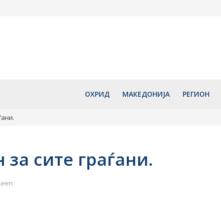
со децата“
Сончево и екстремно топло:
Охрид со бо
арска
Температурите и денес ќе
програма ќе
ателството и
достигнуваат до 40 степени
години од у
рид
Свети Климе
август 6, 2026
1140 години
Охридската
август 6, 2
ОХРИД
МАКЕДОНИЈА
РЕГИОН
ѓани.
 за сите граѓани.
seen