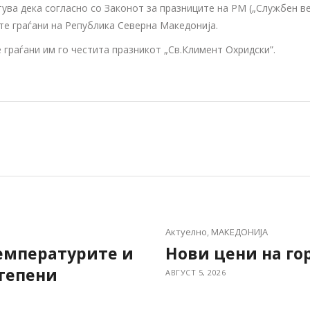
ва дека согласно со Законот за празниците на РМ („Службен вес
ите граѓани на Република Северна Македонија.
 граѓани им го честита празникот „Св.Климент Охридски”.
Актуелно
,
МАКЕДОНИЈА
Температурите и
Нови цени на го
степени
АВГУСТ 5, 2026