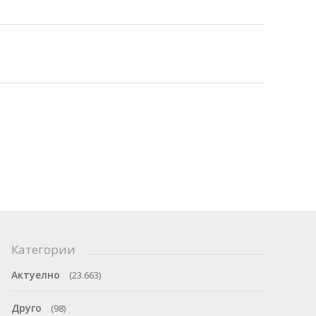
Категории
Актуелно
(23.663)
Друго
(98)