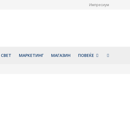
Импресиум
гата културна
Белорусинка пронајдена
 ги одбележи 1110
почината во хотел во Охрид,
покојувањето на
ќе се врши обдукција
нт Охридски и
август 6, 2026
 од основањето на
 книжевна школа
026
СВЕТ
МАРКЕТИНГ
МАГАЗИН
ПОВЕЌЕ