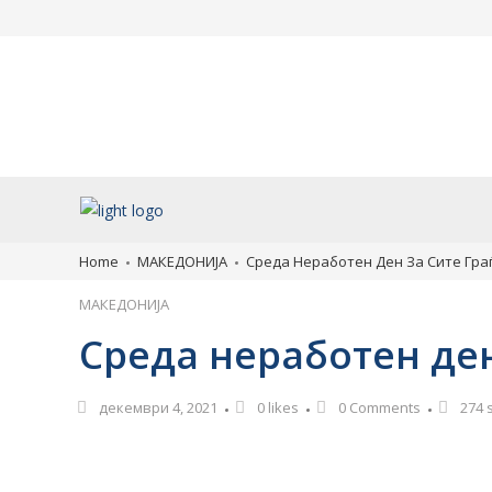
Во чест на 35 години
„Културата расте 
државност: Охрид ја
продолжува: Теат
организира првата
претстава за приј
Меѓународна ликовна колонија
емпатијата во Ох
„Лихнид–Охрид“
август 6, 2026
август 6, 2026
Home
МАКЕДОНИЈА
Среда Неработен Ден За Сите Гра
МАКЕДОНИЈА
Среда неработен ден
декември 4, 2021
0
likes
0 Comments
274 