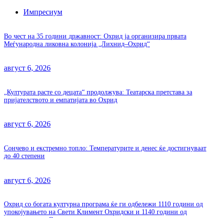
Импресиум
Во чест на 35 години државност: Охрид ја организира првата
Меѓународна ликовна колонија „Лихнид–Охрид“
август 6, 2026
„Културата расте со децата“ продолжува: Театарска претстава за
пријателството и емпатијата во Охрид
август 6, 2026
Сончево и екстремно топло: Температурите и денес ќе достигнуваат
до 40 степени
август 6, 2026
Охрид со богата културна програма ќе ги одбележи 1110 години од
упокојувањето на Свети Климент Охридски и 1140 години од