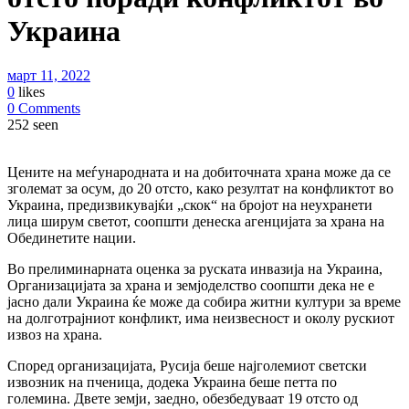
Украина
март 11, 2022
0
likes
0 Comments
252 seen
Цените на меѓународната и на добиточната храна може да се
зголемат за осум, до 20 отсто, како резултат на конфликтот во
Украина, предизвикувајќи „скок“ на бројот на неухранети
лица ширум светот, соопшти денеска агенцијата за храна на
Обединетите нации.
Во прелиминарната оценка за руската инвазија на Украина,
Организацијата за храна и земјоделство соопшти дека не е
јасно дали Украина ќе може да собира житни култури за време
на долготрајниот конфликт, има неизвесност и околу рускиот
извоз на храна.
Според организацијата, Русија беше најголемиот светски
извозник на пченица, додека Украина беше петта по
големина. Двете земји, заедно, обезбедуваат 19 отсто од