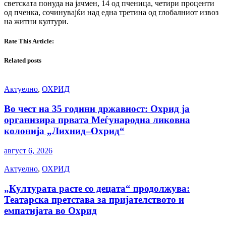
светската понуда на јачмен, 14 од пченица, четири проценти
од пченка, сочинувајќи над една третина од глобалниот извоз
на житни култури.
Rate This Article:
Related posts
Актуелно
,
ОХРИД
Во чест на 35 години државност: Охрид ја
организира првата Меѓународна ликовна
колонија „Лихнид–Охрид“
август 6, 2026
Актуелно
,
ОХРИД
„Културата расте со децата“ продолжува:
Театарска претстава за пријателството и
емпатијата во Охрид