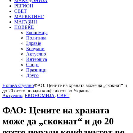
МАКЕДОНИЈА
РЕГИОН
СВЕТ
МАРКЕТИНГ
МАГАЗИН
ПОВЕЌЕ
Економија
Политика
Здравје
Колумни
Актуелно
Интервјуа
Спорт
Празници
Друго
Home
Актуелно
ФАО: Цените на храната може да „скокнат“ и
до 20 отсто поради конфликтот во Украина
Актуелно
,
ЕКОНОМИЈА
,
СВЕТ
ФАО: Цените на храната
може да „скокнат“ и до 20
отсто поради конфликтот во