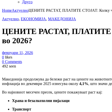
Друго
Home
Актуелно
ЦЕНИТЕ РАСТАТ, ПЛАТИТЕ СТОЈАТ: Колку чин
Актуелно
,
ЕКОНОМИЈА
,
МАКЕДОНИЈА
ЦЕНИТЕ РАСТАТ, ПЛАТИТЕ СТ
во 2026?
февруари 11, 2026
0
likes
0 Comments
492 seen
Македонија продолжува да бележи раст на цените на животните
инфлација во декември 2025 изнесува околу
4,1%
, што значи д
Во најновиот месечен пресек, цените покажуваат раст кај:
Храна и безалкохолни пијалаци
Транспорт