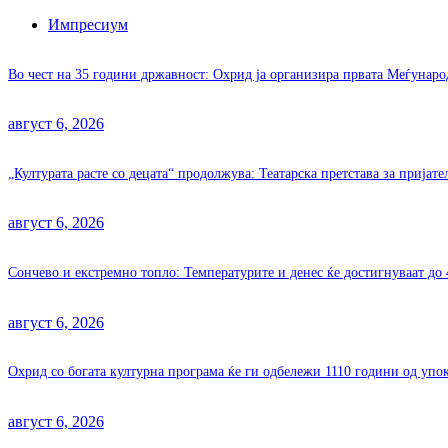
Импресиум
Во чест на 35 години државност: Охрид ја организира првата Меѓунар
август 6, 2026
„Културата расте со децата“ продолжува: Театарска претстава за пријат
август 6, 2026
Сончево и екстремно топло: Температурите и денес ќе достигнуваат до 
август 6, 2026
Охрид со богата културна програма ќе ги одбележи 1110 години од уп
август 6, 2026