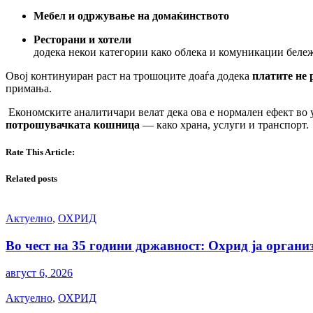
Мебел и одржување на домаќинството
Ресторани и хотели
додека некои категории како облека и комуникации беле
Овој континуиран раст на трошоците доаѓа додека
платите не 
примања.
Економските аналитичари велат дека ова е нормален ефект во у
потрошувачката кошница
— како храна, услуги и транспорт.
Rate This Article:
Related posts
Актуелно
,
ОХРИД
Во чест на 35 години државност: Охрид ја орга
август 6, 2026
Актуелно
,
ОХРИД