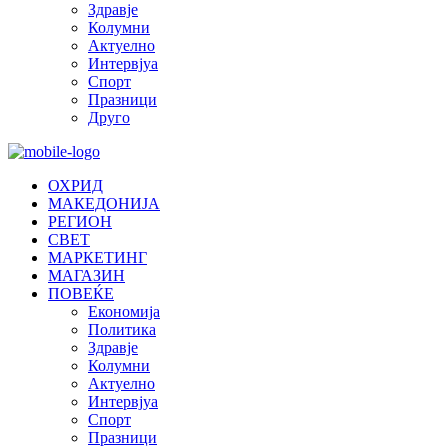
Здравје
Колумни
Актуелно
Интервјуа
Спорт
Празници
Друго
ОХРИД
МАКЕДОНИЈА
РЕГИОН
СВЕТ
МАРКЕТИНГ
МАГАЗИН
ПОВЕЌЕ
Економија
Политика
Здравје
Колумни
Актуелно
Интервјуа
Спорт
Празници