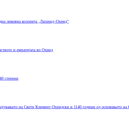
одна ликовна колонија „Лихнид–Охрид“
елството и емпатијата во Охрид
40 степени
окојувањето на Свети Климент Охридски и 1140 години од основањето на