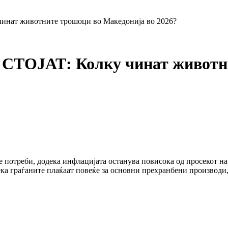
ат животните трошоци во Македонија во 2026?
ОЈАТ: Колку чинат животни
 потреби, додека инфлацијата останува повисока од просекот на
ека граѓаните плаќаат повеќе за основни прехранбени производи