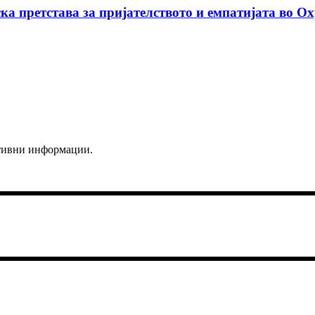
ка претстава за пријателството и емпатијата во О
ктивни информации.