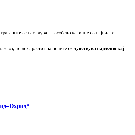
 граѓаните се намалува — особено кај оние со најниски
 увоз, но дека растот на цените
се чувствува најсилно кај
хнид–Охрид“