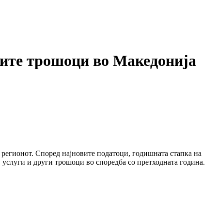
те трошоци во Македонија
 регионот. Според најновите податоци, годишната стапка на
, услуги и други трошоци во споредба со претходната година.