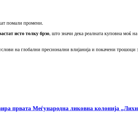
жат помали промени.
растат исто толку брзо
, што значи дека реалната куповна моќ на
слови на глобални пресионални влијанија и покачени трошоци за
низира првата Меѓународна ликовна колонија „Ли