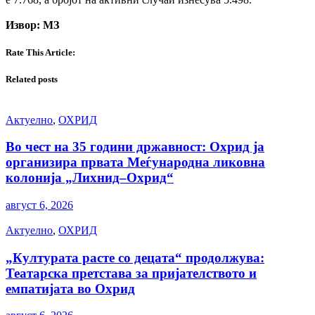
Извор: МЗ
Rate This Article:
Related posts
Актуелно
,
ОХРИД
Во чест на 35 години државност: Охрид ја
организира првата Меѓународна ликовна
колонија „Лихнид–Охрид“
август 6, 2026
Актуелно
,
ОХРИД
„Културата расте со децата“ продолжува:
Театарска претстава за пријателството и
емпатијата во Охрид