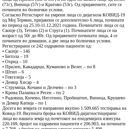
(71г), Виница (57г) и Кратово (53г). Од пријавените, сите се
починати во болнички услови.
Согласно Регистарот на умрени лица со дијагноза КОВИД-19
од Мој Термин, пријавени се дополнително 6 лица, починати
во период од 25.10-11.12.2021 година. Починатите лица се од
Скопје (3), Тетово (2) и Струга (1). Починатите лица се на
возраст од 50г до 80г. Од пријавените починати лица, 4 се
починати во домашни, а две лица во болнички услови.
Регистрирани сe 242 оздравени пациенти од:
• Скопје – 146
• Битола – 19
• Охрид – 10
• Прилеп, Кавадарци, Куманово и Велес – по 8
• Штип – 6
• Гевгелија – 5
• Демир Хисар – 4
• Струмица, Кочани и Делчево – по 3
• Крива Паланка и Ресен – по 2
• Радовиш, Кичево, Неготино, Пробиштип, Виница, Крушево
и Демир Капија – по 1
Досега во земјата се направени вкупно 1.509.665 тестирања на
Ковид-19. Вкупната бројка на КОВИД-дијагностицирани
лица во нашата земја од почетокот на епидемијата изнесува
220.169, бројот на оздравени пациенти е 206.903, на починати
е 7.768, а бројот на активни случаи изнесува 5.498.