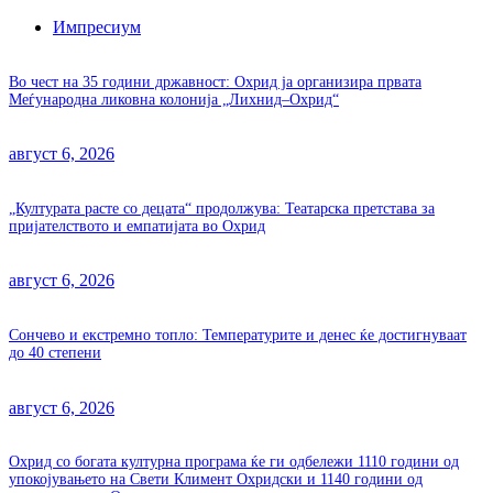
Импресиум
Во чест на 35 години државност: Охрид ја организира првата
Меѓународна ликовна колонија „Лихнид–Охрид“
август 6, 2026
„Културата расте со децата“ продолжува: Театарска претстава за
пријателството и емпатијата во Охрид
август 6, 2026
Сончево и екстремно топло: Температурите и денес ќе достигнуваат
до 40 степени
август 6, 2026
Охрид со богата културна програма ќе ги одбележи 1110 години од
упокојувањето на Свети Климент Охридски и 1140 години од