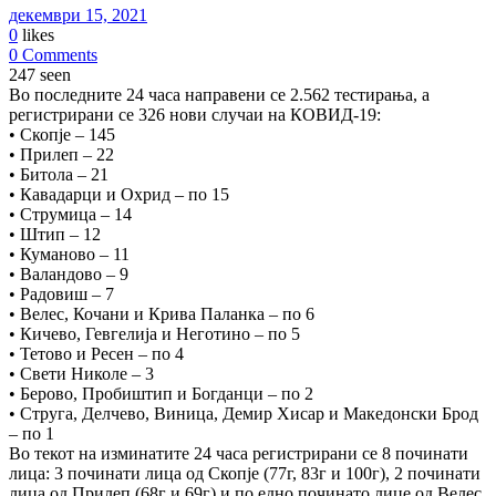
декември 15, 2021
0
likes
0 Comments
247 seen
Во последните 24 часа направени се 2.562 тестирања, а
регистрирани се 326 нови случаи на КОВИД-19:
• Скопје – 145
• Прилеп – 22
• Битола – 21
• Кавадарци и Охрид – по 15
• Струмица – 14
• Штип – 12
• Куманово – 11
• Валандово – 9
• Радовиш – 7
• Велес, Кочани и Крива Паланка – по 6
• Кичево, Гевгелија и Неготино – по 5
• Тетово и Ресен – по 4
• Свети Николе – 3
• Берово, Пробиштип и Богданци – по 2
• Струга, Делчево, Виница, Демир Хисар и Македонски Брод
– по 1
Во текот на изминатите 24 часа регистрирани се 8 починати
лица: 3 починати лица од Скопје (77г, 83г и 100г), 2 починати
лица од Прилеп (68г и 69г) и по едно починато лице од Велес