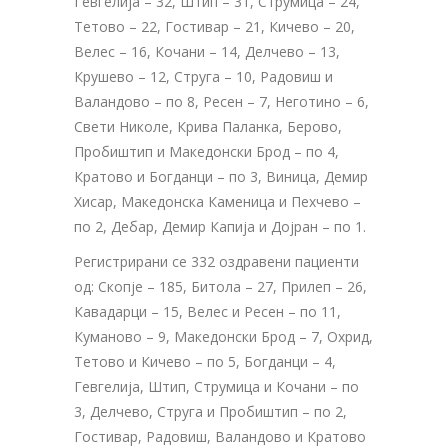
Гевгелија – 32, Штип – 31, Струмица – 24,
Тетово – 22, Гостивар – 21, Кичево – 20,
Велес – 16, Кочани – 14, Делчево – 13,
Крушево – 12, Струга – 10, Радовиш и
Валандово – по 8, Ресен – 7, Неготино – 6,
Свети Николе, Крива Паланка, Берово,
Пробиштип и Македонски Брод – по 4,
Кратово и Богданци – по 3, Виница, Демир
Хисар, Македонска Каменица и Пехчево –
по 2, Дебар, Демир Капија и Дојран – по 1.
Регистрирани сe 332 оздравени пациенти
од: Скопје – 185, Битола – 27, Прилеп – 26,
Кавадарци – 15, Велес и Ресен – по 11,
Куманово – 9, Македонски Брод – 7, Охрид,
Тетово и Кичево – по 5, Богданци – 4,
Гевгелија, Штип, Струмица и Кочани – по
3, Делчево, Струга и Пробиштип – по 2,
Гостивар, Радовиш, Валандово и Кратово