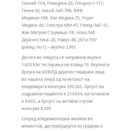
Синлаб-154, Ремедика-20, Плодност-117,
Генеа-42, Никоб лаб-788, ВФВ
Медикал-108, Ели Медика-75, Ројал
Медика–66, Спектра-ММ-47, Рапид Лаб–51,
Жан Митрев Струмица–18, Нова Лаб
Дијагностика–20, Рамус-48, ЈЗУ и ПЗУ
(рапид тест) – вкупно 2.961.
Досега во земјата се направени вкупно
1.633.936 тестирања на Ковид-19. Вкупната
бројка на КОВИД-дијагностицирани лица
во нашата земја од почетокот на
епидемијата изнесува 230.265, бројот на
оздравени пациенти е 214.054, на починати
е 8.002, а бројот на активни случаи
изнесува 8.209.
Според епидемиолошки анализи во
моментов, дистрибуцијата по градови е