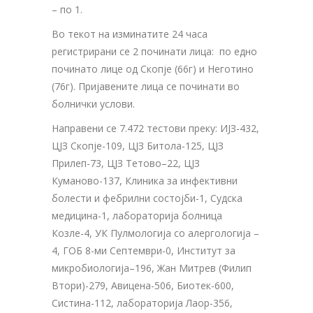
– по 1.
Во текот на изминатите 24 часа
регистрирани се 2 починати лица: по едно
починато лице од Скопје (66г) и Неготино
(76г). Пријавените лица се починати во
болнички услови.
Направени се 7.472 тестови преку: ИЈЗ-432,
ЦЈЗ Скопје-109, ЦЈЗ Битола-125, ЦЈЗ
Прилеп-73, ЦЈЗ Тетово–22, ЦЈЗ
Куманово-137, Клиника за инфективни
болести и фебрилни состојби-1, Судска
медицина-1, лабораторија болница
Козле-4, УК Пулмологија со алергологија –
4, ГОБ 8-ми Септември-0, Институт за
микробиологија–196, Жан Митрев (Филип
Втори)-279, Авицена-506, Биотек-600,
Систина-112, лабораторија Лаор-356,