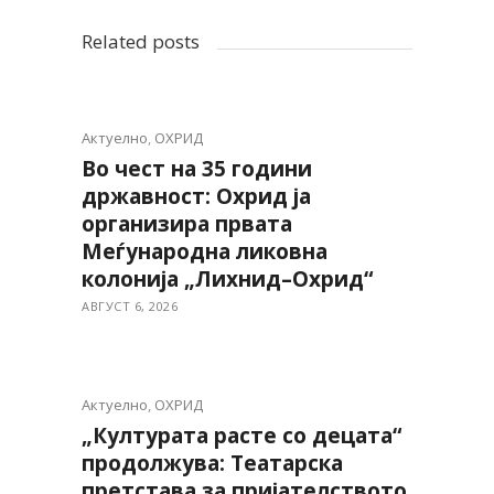
Related posts
Актуелно
,
ОХРИД
Во чест на 35 години
државност: Охрид ја
организира првата
Меѓународна ликовна
колонија „Лихнид–Охрид“
АВГУСТ 6, 2026
Актуелно
,
ОХРИД
„Културата расте со децата“
продолжува: Театарска
претстава за пријателството