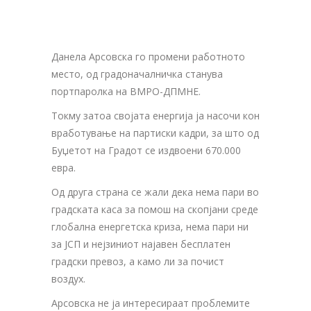
Данела Арсовска го промени работното
место, од градоначалничка станува
портпаролка на ВМРО-ДПМНЕ.
Токму затоа својата енергија ја насочи кон
вработување на партиски кадри, за што од
Буџетот на Градот се издвоени 670.000
евра.
Од друга страна се жали дека нема пари во
градската каса за помош на скопјани среде
глобална енергетска криза, нема пари ни
за ЈСП и нејзиниот најавен бесплатен
градски превоз, а камо ли за почист
воздух.
Арсовска не ја интересираат проблемите