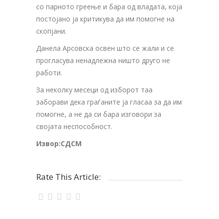
со парното греење и бара од владата, која
постојано ја критикува да им помогне на
скопјани.
Данела Арсовска освен што се жали и се
прогласува ненадлежна ништо друго не
работи.
За неколку месеци од изборот таа
заборави дека граѓаните ја гласаа за да им
помогне, а не да си бара изговори за
својата неспособност.
Извор:СДСМ
Rate This Article: