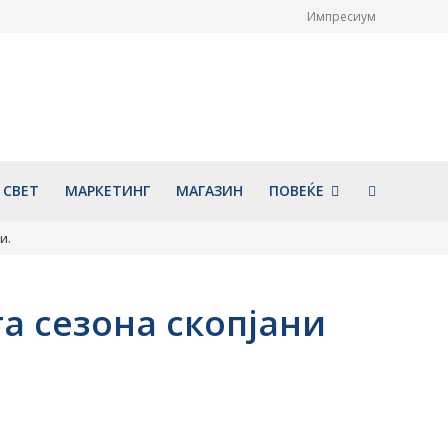
Импресиум
празува Успение на
Утре се празнува најголениот
празник во христијанствот
СВЕТА ПЕТКА, заштитничка од
026
разни несреќи и болести
август 7, 2026
СВЕТ
МАРКЕТИНГ
МАГАЗИН
ПОВЕЌЕ
и.
та сезона скопјани