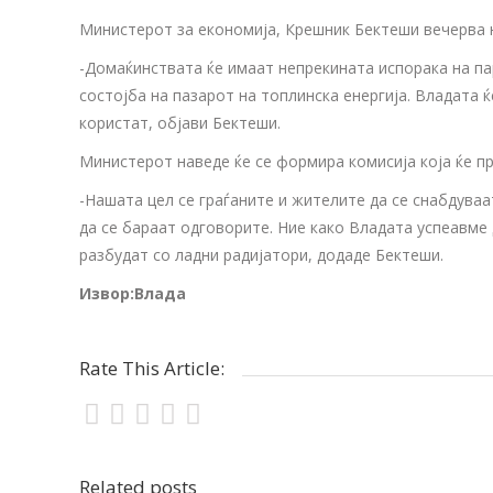
Министерот за економија, Крешник Бектеши вечерва н
-Домаќинствата ќе имаат непрекината испорака на па
состојба на пазарот на топлинска енергија. Владата ќ
користат, објави Бектеши.
Министерот наведе ќе се формира комисија која ќе пр
-Нашата цел се граѓаните и жителите да се снабдуваа
да се бараат одговорите. Ние како Владата успеавме 
разбудат со ладни радијатори, додаде Бектеши.
Извор:Влада
Rate This Article:
Related posts