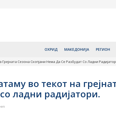
информации
Голем ден за Охрид: По 65
Денеска се 
орен простор
години повторно ќе биде
Св. Ана
претставена уникатната
август 7, 2
мозаична икона „Исус Христос
на престол“
август 7, 2026
ОХРИД
МАКЕДОНИЈА
РЕГИОН
а Грејната Сезона Скопјани Нема Да Се Разбудат Со Ладни Радијатор
атаму во текот на грејна
 со ладни радијатори.
een