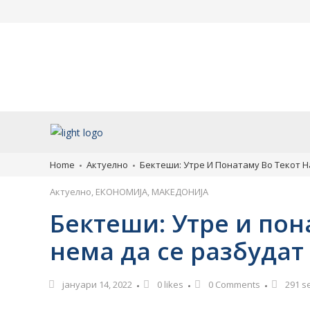
Македонија напредува по
ЦУК со НАЈНОВИ 
куповна моќ, пред повеќе
за пожари на отв
земји од ЕУ
во државава
август 7, 2026
август 7, 2026
Home
Актуелно
Бектеши: Утре И Понатаму Во Текот Н
Актуелно
,
ЕКОНОМИЈА
,
МАКЕДОНИЈА
Бектеши: Утре и пон
нема да се разбудат
јануари 14, 2022
0
likes
0 Comments
291 s