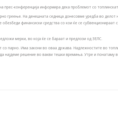
а прес-конференција информира дека проблемот со топлинската
рно греење. На денешната седница донесовме уредба во делот 
е обезбеди финансиски средства со кои ќе се субвенционираат см
едложи мерки, во која ќе се бараат и предлози од ЗЕЛС.
т со парно. Има закони во оваа држава. Надлежностите во топлин
да најдеме решение во вакви тешки времиња. Утре и понатаму во