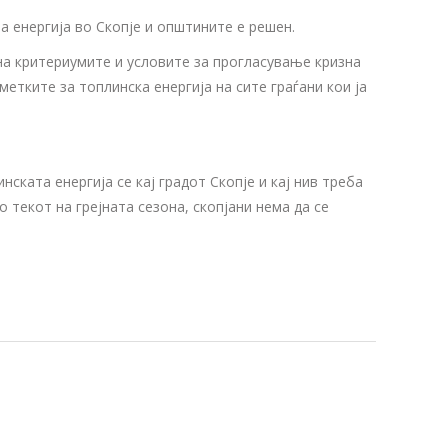
 енергија во Скопје и општините е решен.
на критериумите и условите за прогласување кризна
етките за топлинска енергија на сите граѓани кои ја
ската енергија се кај градот Скопје и кај нив треба
 текот на грејната сезона, скопјани нема да се