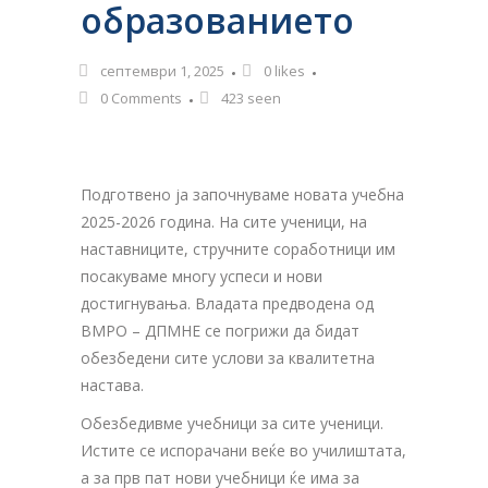
образованието
септември 1, 2025
0
likes
0 Comments
423 seen
Подготвено ја започнуваме новата учебна
2025-2026 година. На сите ученици, на
наставниците, стручните соработници им
посакуваме многу успеси и нови
достигнувања. Владата предводена од
ВМРО – ДПМНЕ се погрижи да бидат
обезбедени сите услови за квалитетна
настава.
Обезбедивме учебници за сите ученици.
Истите се испорачани веќе во училиштата,
а за прв пат нови учебници ќе има за