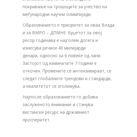
покривање на трошоците за учество на
меѓународни научни олимпијади.
Образованието е приоритет за оваа Влада
и за ВМРО – ДПМНЕ. Буџетот за овој
ресор годинава е најголем досега и
изнесува речиси 40 милијарди
денари, односно за 6 повеќе од лани.
Застојот од изминатите 7 години е
откочен. Промените се интензивираат, се
следат глобалните трендови и стандарди,
а квалитетот се зголемува.
Најпосле образованието го добива
заслуженото внимание и станува
вистински ресурс на државниот
просперитет.