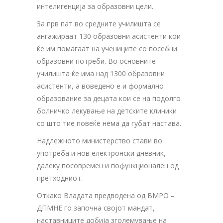
интелигенција за образовни цели.
За прв пат во средните училишта се
ангажираат 130 образовни асистенти кои
ќе им помагаат на учениците со посебни
образовни потреби. Во основните
училишта ќе има над 1300 образовни
асистенти, а воведено е и формално
образование за децата кои се на подолго
болничко лекување на детските клиники
со што тие повеќе нема да губат настава.
Надлежното министерство стави во
употреба и нов електронски дневник,
далеку посовремен и пофункционален од
претходниот.
Откако Владата предводена од ВМРО –
ДПМНЕ го започна својот мандат,
наставниците добија зголемување на