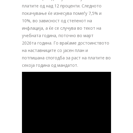
платите од над 12 проценти. Следното
покачување ќе изнесува помеѓу 7,5% и
10%, во зависност од степенот на
инфлација, а ќе се случува во текот на
учебната година, поточно во март
2026та година. Го враќаме достоинството
на наставниците со јасен план и
потпишана спогодба за раст на платите во
секоја година од мандатот.