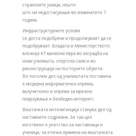
странските јазици, нешто
што ни недостасуваше во изминатите 7
години.
Инфраструктурните услови
се доста подобрени и продолжуваат да се
подобруваат. Владата и Министерството
вложија 67 милиони евра во изградба на
нови училишта, спортски сали и во
реконструкција на постојните објекти.
Во поголем дел од училиштата поставена
е модерна информатичка опрема,
вклучително и опрема за мрежно
поврзување и безбеден интернет.
Вештачката интелигенција станува дел од
наставните содржини. За таа цел
изготвено е упатство за наставници и
ученици, за етичка примена на вештачката