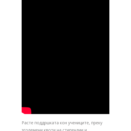
Расте поддршката кон учениците, преку
зголемени квоти на стипендии и