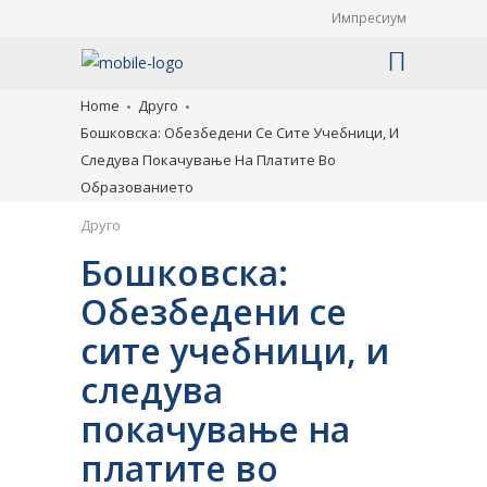
Импресиум
Home
Друго
Бошковска: Oбезбедени Се Сите Учебници, И
Следува Покачување На Платите Во
Образованието
Друго
Бошковска:
Oбезбедени се
сите учебници, и
следува
покачување на
платите во