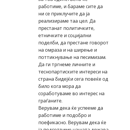
работиме, и бараме сите да
ни се приклучите да ја
реализираме таа цел. Да
престанат политичките,
етничките и социјални
поделби, да престане говорот
на омраза и на ширење и
поттикнување на песимизам.
Да ги тргнеме личните и
теснопартиските интереси на
страна бидејќи сега повеќе од
било кога мора да
соработуваме во интерес на
граѓаните.
Верувам дека ќе успееме да
работиме и подобро и
поефикасно. Верувам дека ќе
ја подготвиме нашата држава