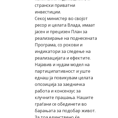
странски приватни
инвестиции.
Секој министер во својот
ресор и целата Влада, имаат
јасен и прецизен План за
реализирање на поднесената
Програма, со рокови и
индикатори за следење на
реализацијата и ефектите.
Најавив и нудам модел на
партиципативност и уште
еднаш ја повикувам целата
опозиција за заедничка
работа и консензус за
клучните прашања. Нашите
граѓани се обединети во
барањата за подобар живот.
За тоа единствено ќе