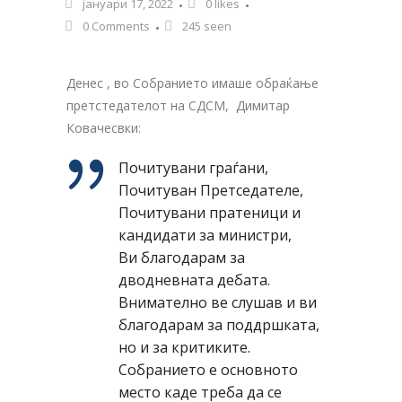
јануари 17, 2022
0
likes
0 Comments
245 seen
Денес , во Собранието имаше обраќање
претстедателот на СДСМ, Димитар
Ковачесвки:
Почитувани граѓани,
Почитуван Претседателе,
Почитувани пратеници и
кандидати за министри,
Ви благодарам за
дводневната дебата.
Внимателно ве слушав и ви
благодарам за поддршката,
но и за критиките.
Собранието е основното
место каде треба да се