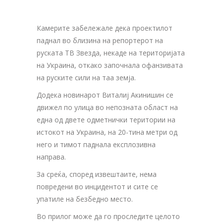
Камерите забележале дека проектилот
паднал во близина на репортерот на
руската ТВ Звезда, некаде на територијата
на Украина, откако започнала офанзивата
на руските сили на таа земја.
Додека новинарот Виталиј Акинишин се
движел по улица во непозната област на
една од двете одметнички територии на
истокот на Украина, на 20-тина метри од
него и тимот паднала експлозивна
направа.
За среќа, според извештаите, нема
повредени во инцидентот и сите се
упатиле на безбедно место.
Во прилог може да го проследите целото