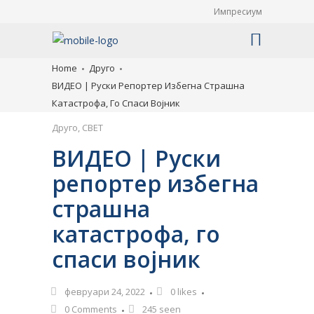
Импресиум
Home
Друго
ВИДЕО | Руски Репортер Избегна Страшна
Катастрофа, Го Спаси Војник
Друго
,
СВЕТ
ВИДЕО | Руски
репортер избегна
страшна
катастрофа, го
спаси војник
февруари 24, 2022
0
likes
0 Comments
245 seen