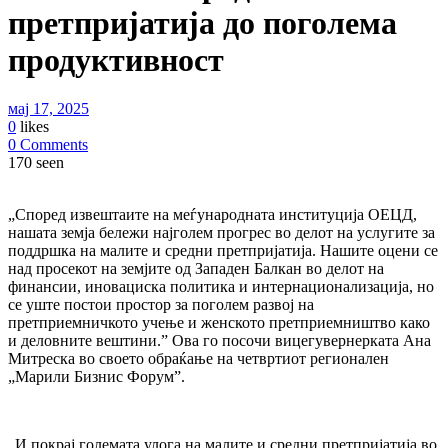
претпријатија до поголемa
продуктивност
мај 17, 2025
0
likes
0 Comments
170 seen
„Според извештаите на меѓународната институција ОЕЦД,
нашата земја бележи најголем прогрес во делот на услугите за
поддршка на малите и средни претпријатија. Нашите оцени се
над просекот на земјите од Западен Балкан во делот на
финансии, иновациска политика и интернационализација, но
се уште постои простор за поголем развој на
претприемничкото учење и женското претприемништво како
и деловните вештини.” Ова го посочи вицегувернерката Ана
Митреска во своето обраќање на четвртиот регионален
„Марили Бизнис Форум”.
„И покрај големата улога на малите и средни претпријатија во