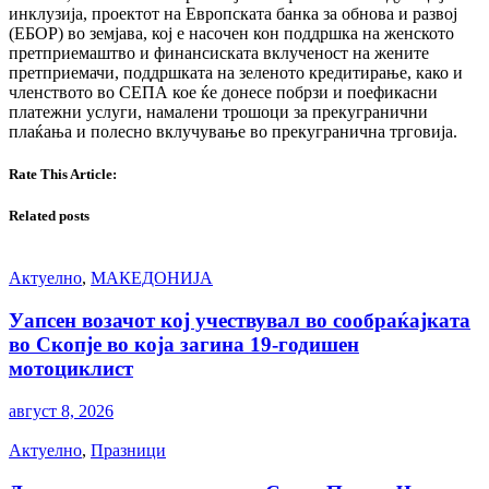
инклузија, проектот на Европската банка за обнова и развој
(ЕБОР) во земјава, кој е насочен кон поддршка на женското
претприемаштво и финансиската вклученост на жените
претприемачи, поддршката на зеленото кредитирање, како и
членството во СЕПА кое ќе донесе побрзи и поефикасни
платежни услуги, намалени трошоци за прекугранични
плаќања и полесно вклучување во прекугранична трговија.
Rate This Article:
Related posts
Актуелно
,
МАКЕДОНИЈА
Уапсен возачот кој учествувал во сообраќајката
во Скопје во која загина 19-годишен
мотоциклист
август 8, 2026
Актуелно
,
Празници