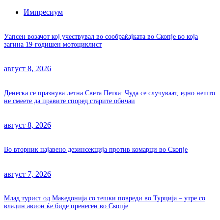
Импресиум
Уапсен возачот кој учествувал во сообраќајката во Скопје во која
загина 19-годишен мотоциклист
август 8, 2026
Денеска се празнува летна Света Петка: Чуда се случуваат, едно нешто
не смеете да правите според старите обичаи
август 8, 2026
Во вторник најавено дезинсекција против комарци во Скопје
август 7, 2026
Млад турист од Македонија со тешки повреди во Турција – утре со
владин авион ќе биде пренесен во Скопје