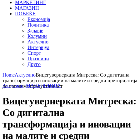
МАРКЕТИНГ
МАГАЗИН
ПОВЕЌЕ
Економија
Политика
Здравје
Колумни
Актуелно
Интервјуа
Спорт
Празници
Друго
Home
Актуелно
Вицегувернерката Митреска: Со дигитална
трансформација и иновации на малите и средни претпријатија
Актуелно
,
МАКЕДОНИЈА
до поголемa продуктивност
Вицегувернерката Митреска:
Со дигитална
трансформација и иновации
на малите и средни