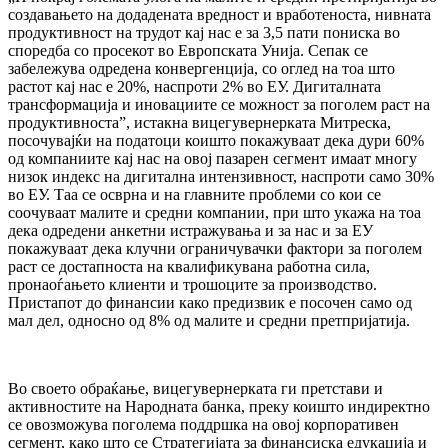
создавањето на додадената вредност и вработеноста, нивната
продуктивност на трудот кај нас е за 3,5 пати пониска во
споредба со просекот во Европската Унија. Сепак се
забележува одредена конвергенција, со оглeд на тоа што
растот кај нас е 20%, наспроти 2% во ЕУ. Дигиталната
трансформација и иновациите се можност за поголем раст на
продуктивноста”, истакна вицегувернерката Митреска,
посочувајќи на податоци коишто покажуваат дека дури 60%
од компаниите кај нас на овој пазарен сегмент имаат многу
низок индекс на дигитална интензивност, наспроти само 30%
во ЕУ. Таа се осврна и на главните проблеми со кои се
соочуваат малите и средни компании, при што укажа на тоа
дека одредени анкетни истражувања и за нас и за ЕУ
покажуваат дека клучни ограничувачки фактори за поголем
раст се достапноста на квалификувана работна сила,
пронаоѓањето клиенти и трошоците за производство.
Пристапот до финансии како предизвик е посочен само од
мал дел, односно од 8% од малите и средни претпријатија.
Во своето обраќање, вицегувернерката ги претстави и
активностите на Народната банка, преку коишто индиректно
се овозможува поголема поддршка на овој корпоративен
сегмент, како што се Стратегијата за финансиска едукација и