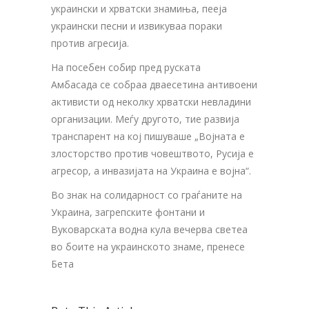
украински и хрватски знамиња, пееја
украински песни и извикуваа пораки
против агресија.
На посебен собир пред руската
Амбасада се собраа дваесетина антивоени
активисти од неколку хрватски невладини
организации. Меѓу другото, тие развија
транспарент на кој пишуваше „Војната е
злосторство против човештвото, Русија е
агресор, а инвазијата на Украина е војна“.
Во знак на солидарност со граѓаните на
Украина, загрепските фонтани и
Вуковарската водна кула вечерва светеа
во боите на украинското знаме, пренесе
Бета