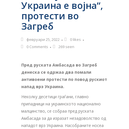
Украина е војна“,
протести во
Загреб
февруари 25, 2022
0
likes
0 Comments
269 seen
Пред руската Амбасада во Загреб
денеска се одржаа два помали
антивоени протести по повод рускиот
напад врз Украина.
Неколку десетици граѓани, главно
припадници на украинското национално
малцинство, се собраа пред руската
Амбасада за да изразат незадоволство од
нападот врз Украина. Насобраните носеа