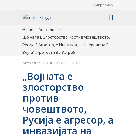
Импресиум
Home
Актуелно
„Војната Е Злосторство Против Човештвото,
Русија Е Агресор, А Инвазијата На Украина Е
Војна“, Протести Во Загреб
Актуелно
,
ПОЛИТИКА
,
РЕГИОН
„Војната е
злосторство
против
човештвото,
Русија е агресор, а
инвазијата на