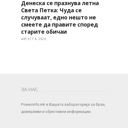
Денеска се празнува летна
Света Петка: Чуда се
случуваат, едно нешто не
смеете да правите според
старите обичаи
АВГУСТ 8, 2026
ЗА НАС
Powerinfo.mk
e Вашата лабораторија за брзи,
доверливи и објективни информации.