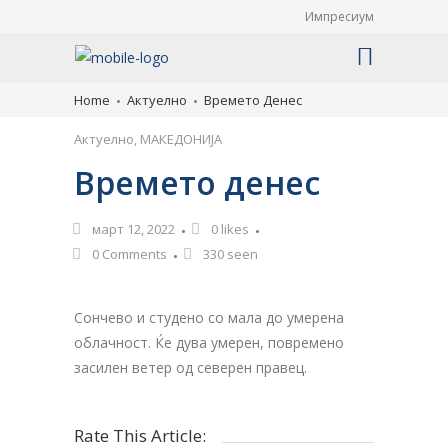
Импресиум
Home
Актуелно
Времето Денес
Актуелно
,
МАКЕДОНИЈА
Времето денес
март 12, 2022
0
likes
0 Comments
330 seen
Сончево и студено со мала до умерена
облачност. Ќе дува умерен, повремено
засилен ветер од северен правец.
Rate This Article: