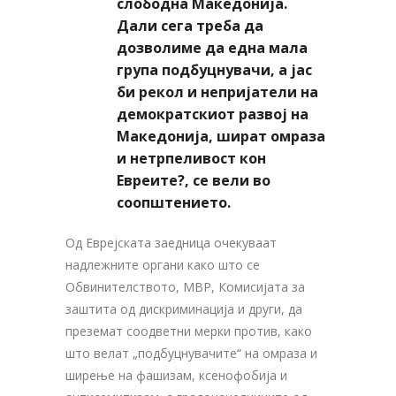
слободна Македонија.
Дали сега треба да
дозволиме да една мала
група подбуцнувачи, а јас
би рекол и непријатели на
демократскиот развој на
Македонија, шират омраза
и нетрпеливост кон
Евреите?, се вели во
соопштението.
Од Еврејската заедница очекуваат
надлежните органи како што се
Обвинителството, МВР, Комисијата за
заштита од дискриминација и други, да
преземат соодветни мерки против, како
што велат „подбуцнувачите“ на омраза и
ширење на фашизам, ксенофобија и