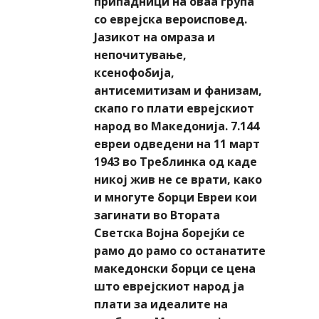
припадници на оваа група
со еврејска вероисповед.
Јазикот на омраза и
непочитување,
ксенофобија,
антисемитизам и фанизам,
скапо го плати еврејскиот
народ во Македонија. 7.144
евреи одведени на 11 март
1943 во Треблинка од каде
никој жив не се врати, како
и многуте борци Евреи кои
загинати во Втората
Светска Војна борејќи се
рамо до рамо со останатите
македонски борци се цена
што еврејскиот народ ја
плати за идеалите на