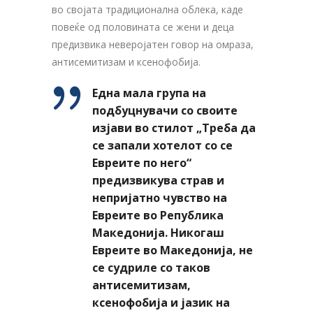
во својата традиционална облека, каде
повеќе од половината се жени и деца
предизвика неверојатен говор на омраза,
антисемитизам и ксенофобија.
Една мала група на
подбуцнувачи со своите
изјави во стилот „Треба да
се запали хотелот со се
Евреите по него“
предизвикува страв и
непријатно чувство на
Евреите во Република
Македонија. Никогаш
Евреите во Македонија, не
се судриле со таков
антисемитизам,
ксенофобија и јазик на