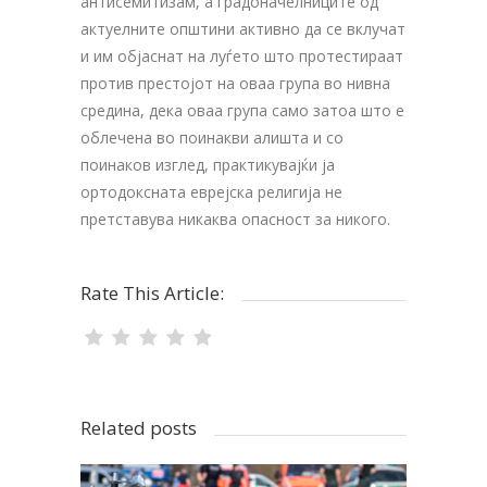
антисемитизам, а градоначелниците од
актуелните општини активно да се вклучат
и им објаснат на луѓето што протестираат
против престојот на оваа група во нивна
средина, дека оваа група само затоа што е
облечена во поинакви алишта и со
поинаков изглед, практикувајќи ја
ортодоксната еврејска религија не
претставува никаква опасност за никого.
Rate This Article:
Related posts