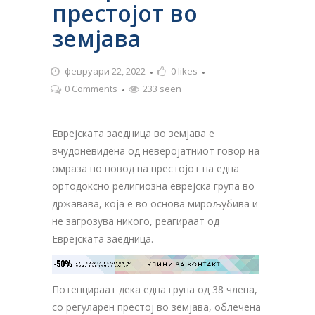
престојот во
земјава
февруари 22, 2022
0
likes
0 Comments
233 seen
Еврејската заедница во земјава е
вчудоневидена од неверојатниот говор на
омраза по повод на престојот на една
ортодоксно религиозна еврејска група во
државава, која е во основа мирољубива и
не загрозува никого, реагираат од
Еврејската заедница.
-50%
ЗА ТВОЈАТА РЕКЛАМА НА

КЛИНИ ЗА КОНТАКТ
ОВОЈ РЕКЛАМЕН БАНЕР
Потенцираат дека една група од 38 члена,
со регуларен престој во земјава, облечена