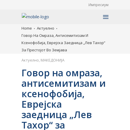
Импресиум
Home
Актуелно
Говор На Омраза, Антисемитизам И
Ксенофобија, Еврејска Заедница „Лев Тахор“
За Престојот Во Земјава
Актуелно
,
МАКЕДОНИЈА
Говор на омраза,
антисемитизам и
ксенофобија,
Еврејска
заедница „Лев
Тахор“ за