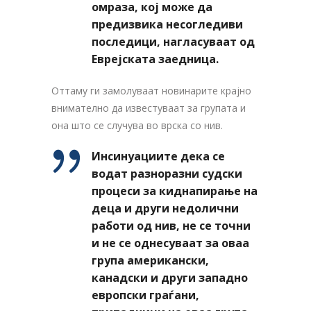
омраза, кој може да
предизвика несогледиви
последици, нагласуваат од
Еврејската заедница.
Оттаму ги замолуваат новинарите крајно
внимателно да известуваат за групата и
она што се случува во врска со нив.
Инсинуациите дека се
водат разноразни судски
процеси за киднапирање на
деца и други недолични
работи од нив, не се точни
и не се однесуваат за оваа
група американски,
канадски и други западно
европски граѓани,