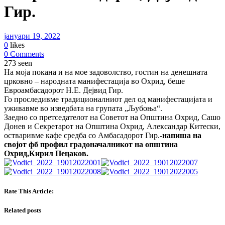
Гир.
јануари 19, 2022
0
likes
0 Comments
273 seen
На моја покана и на мое задоволство, гостин на денешната
црковно – народната манифестација во Охрид, беше
Евроамбасадорот Н.Е. Дејвид Гир.
Го проследивме традиционалниот дел од манифестацијата и
уживавме во изведбата на групата „Љубоња“.
Заедно со претседателот на Советот на Општина Охрид, Сашо
Донев и Секретарот на Општина Охрид, Александар Китески,
остваривме кафе средба со Амбасадорот Гир.-
напиша на
својот фб профил градоначалникот на општина
Охрид,Кирил Пецаков.
Rate This Article:
Related posts