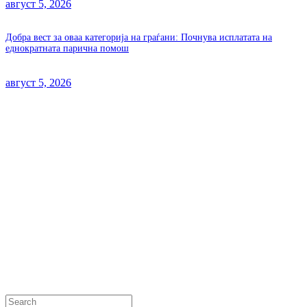
август 5, 2026
Добра вест за оваа категорија на граѓани: Почнува исплатата на
еднократната парична помош
август 5, 2026