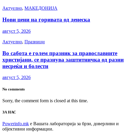
Актуелно
,
МАКЕДОНИЈА
Нови цени на горивата од денеска
август 5, 2026
Актуелно
,
Празници
Во сабота е голем празник за православните
христијани, се празнува заштитничка од разни
несреќи и болести
август 5, 2026
No comments
Sorry, the comment form is closed at this time.
ЗА НАС
Powerinfo.mk
e Вашата лабораторија за брзи, доверливи и
објективни информации.