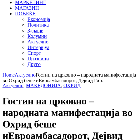
МАРКЕТИНГ
МАГАЗИН
ПОВЕЌЕ
Економија
Политика
Здравје
Колумни
Актуелно
Интервјуа
Спорт
Празници
Друго
Home
Актуелно
Гостин на црковно – народната манифестација
во Охрид беше иЕвроамбасадорот, Дејвид Гир.
Актуелно
,
МАКЕДОНИЈА
,
ОХРИД
Гостин на црковно –
народната манифестација во
Охрид беше
иЕвроамбасадорот, Дејвид