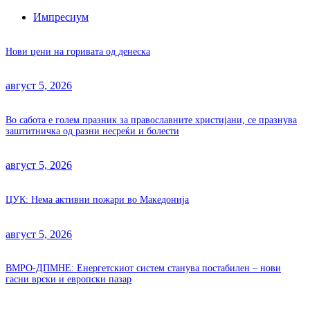
Импресиум
Нови цени на горивата од денеска
август 5, 2026
Во сабота е голем празник за православните христијани, се празнува
заштитничка од разни несреќи и болести
август 5, 2026
ЦУК: Нема активни пожари во Македонија
август 5, 2026
ВМРО-ДПМНЕ: Енергетскиот систем станува постабилен – нови
гасни врски и европски пазар