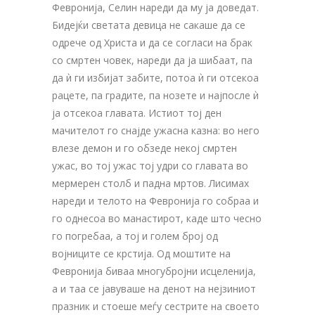
Февронија, Селин нареди да му ја доведат.
Бидејќи светата девица не сакаше да се
одрече од Христа и да се согласи на брак
со смртен човек, нареди да ја шибаат, па
да ѝ ги избијат забите, потоа ѝ ги отсекоа
рацете, па градите, па нозете и најпосле ѝ
ја отсекоа главата. Истиот тој ден
мачителот го снајде ужасна казна: во него
влезе демон и го обзеде некој смртен
ужас, во тој ужас тој удри со главата во
мермерен столб и падна мртов. Лисимах
нареди и телото на Февронија го собраа и
го однесоа во манастирот, каде што чесно
го погребаа, а тој и голем број од
војниците се крстија. Од моштите на
Февронија биваа многубројни исцеленија,
а и таа се јавуваше на денот на нејзиниот
празник и стоеше меѓу сестрите на своето