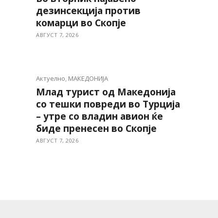
дезинсекција против
комарци во Скопје
АВГУСТ 7, 2026
Актуелно
,
МАКЕДОНИЈА
Млад турист од Македонија
со тешки повреди во Турција
– утре со владин авион ќе
биде пренесен во Скопје
АВГУСТ 7, 2026