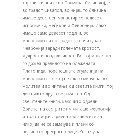
кај христијаните во Палмира, Селин дојде
во градот Сивапол, во чијашто близина
имаше девствен манастир со педесет
испоснички, меѓу кои и Февронија. Иако
имаше само дваесет години, во
манастирот и во градот ја почитуваа
Февронија заради големата кротост,
мудрост и воздржливост. Во тој манастир
го држеа правилото на блажената
Платонида, поранешната игуманија на
манастирот – секој петок го минуваа во
молитва и во читање од светите книги, тој
ден ништо друго не работеа. Од
свештените книги, како што одреди
Вриена, на сестрите им читаше Февронија,
и тоа стоејќи скриена зад завесите за
никој да не се замајува и плени со
нејзиното прекрасно лице. Кога чу за