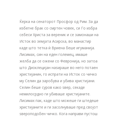
Ќерка на сенаторот Просфор од Рим. За да
избегне брак со смртен човек, си Го избра
себеси Христа за вереник и се замонаши на
Исток во земјата Асирска, во манастир
каде што тетка ѝ Вриена беше игуманија.
Лисимах, син на еден големец, имаше
желба да се ожени со Февронија, но затоа
што Диоклецијан наѕираше во него потаен
христијанин, го испрати на Исток со чичко
му Селин да заробува и убива христијани.
Селин беше суров како ѕвер, секаде
немилосрдно ги убивашe христијаните.
Лисимах пак, каде што можеше ги штедеше
христијаните и ги засолнуваше пред својот
ѕвероподобен чичко. Кога направи пустош