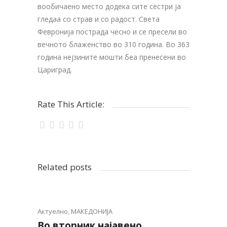
вообичаено место додека сите сестри ја
гледаа со страв и со радост. Света
Февронија пострада чесно и се пресели во
вечното блаженство во 310 година. Во 363
година нејзините мошти беа пренесени во
Цариград.
Rate This Article:
Related posts
Актуелно
,
МАКЕДОНИЈА
Во вторник најавено