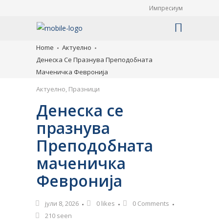
Импресиум
Home
Актуелно
Денеска Се Празнува Преподобната
Маченичка Февронија
Актуелно
,
Празници
Денеска се
празнува
Преподобната
маченичка
Февронија
јули 8, 2026
0
likes
0 Comments
210 seen