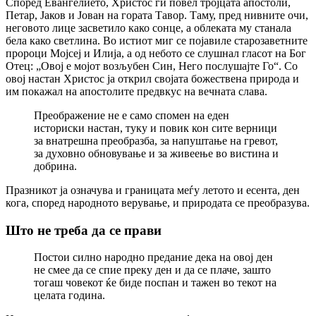
Според Евангелието, Христос ги повел тројцата апостоли,
Петар, Јаков и Јован на гората Тавор. Таму, пред нивните очи,
неговото лице засветило како сонце, а облеката му станала
бела како светлина. Во истиот миг се појавиле старозаветните
пророци Мојсеј и Илија, а од небото се слушнал гласот на Бог
Отец: „Овој е мојот возљубен Син, Него послушајте Го“. Со
овој настан Христос ја открил својата божествена природа и
им покажал на апостолите предвкус на вечната слава.
Преображение не е само спомен на еден
историски настан, туку и повик кон сите верници
за внатрешна преобразба, за напуштање на гревот,
за духовно обновување и за живеење во вистина и
добрина.
Празникот ја означува и границата меѓу летото и есента, ден
кога, според народното верување, и природата се преобразува.
Што не треба да се прави
Постои силно народно предание дека на овој ден
не смее да се спие преку ден и да се плаче, зашто
тогаш човекот ќе биде поспан и тажен во текот на
целата година.