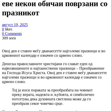
еве некои обичаи поврзани со
празникот
август 19, 2025
0
likes
0 Comments
309 seen
Овој ден е ставен меѓу дванаесетте најголеми празници и во
црковниот календар е означен со црвено слово.
Денеска православните христијани го слават еден од
највозвишените и најтаинствени празници – Преображение
на Господа Исуса Христа. Овој ден е ставен меѓу дванаесетте
најголеми празници и во црковниот календар е означен со
црвено слово.
Тој ја носи пораката за преобразбата на човекот
преку верата, надежта и љубовта, и симболично
потсетува дека духовната светлина може да го
преобрази секое човечко срце.