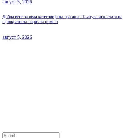
август 5, 2026
Добра вест за оваа категорија на граѓани: Почнува исплатата на
еднократната парична помош
август 5, 2026