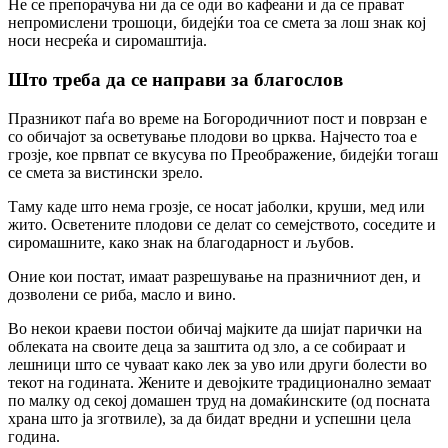
Не се препорачува ни да се оди во кафеани и да се прават
непромислени трошоци, бидејќи тоа се смета за лош знак кој
носи несреќа и сиромаштија.
Што треба да се направи за благослов
Празникот паѓа во време на Богородичниот пост и поврзан е
со обичајот за осветување плодови во црква. Најчесто тоа е
грозје, кое првпат се вкусува по Преображение, бидејќи тогаш
се смета за вистински зрело.
Таму каде што нема грозје, се носат јаболки, круши, мед или
жито. Осветените плодови се делат со семејството, соседите и
сиромашните, како знак на благодарност и љубов.
Оние кои постат, имаат разрешување на празничниот ден, и
дозволени се риба, масло и вино.
Во некои краеви постои обичај мајките да шијат парички на
облеката на своите деца за заштита од зло, а се собираат и
лешници што се чуваат како лек за уво или други болести во
текот на годината. Жените и девојките традиционално земаат
по малку од секој домашен труд на домаќинските (од посната
храна што ја зготвиле), за да бидат вредни и успешни цела
година.