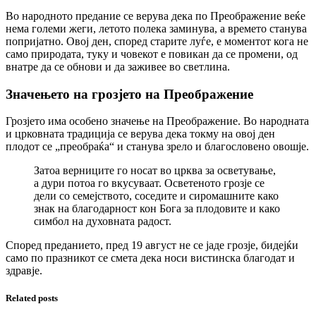
Во народното предание се верува дека по Преображение веќе
нема големи жеги, летото полека заминува, а времето станува
попријатно. Овој ден, според старите луѓе, е моментот кога не
само природата, туку и човекот е повикан да се промени, од
внатре да се обнови и да заживее во светлина.
Значењето на грозјето на Преображение
Грозјето има особено значење на Преображение. Во народната
и црковната традиција се верува дека токму на овој ден
плодот се „преобраќа“ и станува зрело и благословено овошје.
Затоа верниците го носат во црква за осветување,
а дури потоа го вкусуваат. Осветеното грозје се
дели со семејството, соседите и сиромашните како
знак на благодарност кон Бога за плодовите и како
симбол на духовната радост.
Според преданието, пред 19 август не се јаде грозје, бидејќи
само по празникот се смета дека носи вистинска благодат и
здравје.
Related posts