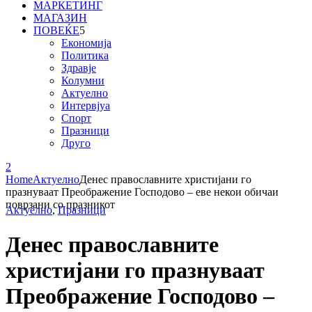
МАРКЕТИНГ
МАГАЗИН
ПОВЕЌЕ
Економија
Политика
Здравје
Колумни
Актуелно
Интервјуа
Спорт
Празници
Друго
Home
Актуелно
Денес православните христијани го
празнуваат Преображение Господово – еве некои обичаи
поврзани со празникот
Актуелно
,
Празници
Денес православните
христијани го празнуваат
Преображение Господово –