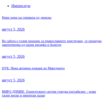
Импресиум
Нови цени на горивата од денеска
август 5, 2026
Во сабота е голем празник за православните христијани, се празнува
заштитничка од разни несреќи и болести
август 5, 2026
ЦУК: Нема активни пожари во Македонија
август 5, 2026
ВМРО-ДПМНЕ: Енергетскиот систем станува постабилен – нови
гасни врски и европски пазар