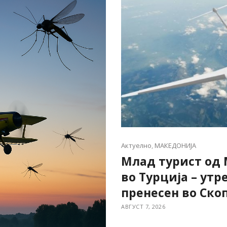
Актуелно
,
МАКЕДОНИЈА
Млад турист од 
во Турција – утр
пренесен во Скоп
АВГУСТ 7, 2026