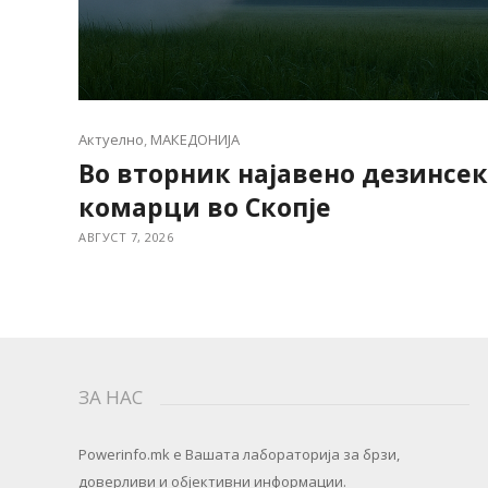
Актуелно
,
МАКЕДОНИЈА
Во вторник најавено дезинсе
комарци во Скопје
АВГУСТ 7, 2026
ЗА НАС
Powerinfo.mk
e Вашата лабораторија за брзи,
доверливи и објективни информации.