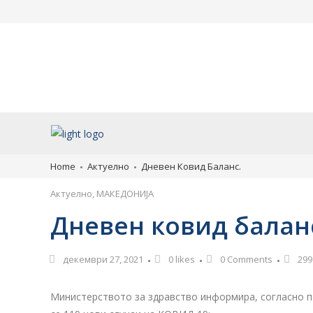
Во вторник најавено
Млад турист од М
дезинсекција против комарци
тешки повреди во 
во Скопје
утре со владин ав
пренесен во Скопј
август 7, 2026
август 7, 2026
Home
Актуелно
Дневен Ковид Баланс.
Актуелно
,
МАКЕДОНИЈА
Дневен ковид балан
декември 27, 2021
0
likes
0 Comments
299
Министерството за здравство информира, согласно по