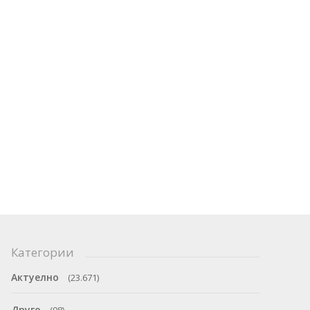
Категории
Актуелно
(23.671)
Друго