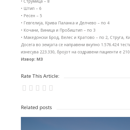
• Струмица – 8
• Штип – 6
• Ресен – 5
• Гевгелија, Крива Паланка и Делчево – по 4
• Кочани, Виница и Пробиштип – по 3
• Македонски Брод, Велес и Кратово – по 2, Струга, К
Досега во земјата се направени вкупно 1.576.424 те
изнесува 223.330, бројот на оздравени пациенти е 210.
Извор: МЗ
Rate This Article:
Related posts