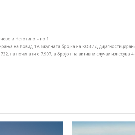
ичево и Неготино – по 1
стирања на Ковид-19. Вкупната бројка на КОВИД-дијагностициран
732, на починати е 7.907, а бројот на активни случаи изнесува 4