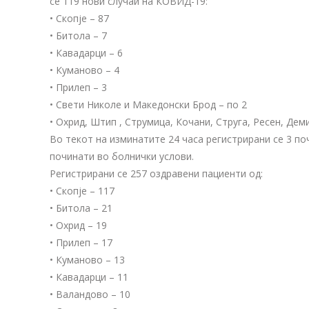
се 119 нови случаи на КОВИД-19:
• Скопје – 87
• Битола – 7
• Кавадарци – 6
• Куманово – 4
• Прилеп – 3
• Свети Николе и Македонски Брод – по 2
• Охрид, Штип , Струмица, Кочани, Струга, Ресен, Дем
Во текот на изминатите 24 часа регистрирани се 3 почи
починати во болнички услови.
Регистрирани сe 257 оздравени пациенти од:
• Скопје – 117
• Битола – 21
• Охрид – 19
• Прилеп – 17
• Куманово – 13
• Кавадарци – 11
• Валандово – 10