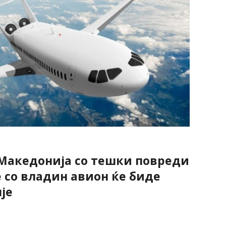
Македонија со тешки повреди
е со владин авион ќе биде
је