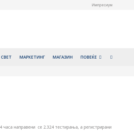
Импресиум
НОВИ информации
Голем ден за Охрид: По 65
а отворен простор
години повторно ќе биде
а
претставена уникатната
мозаична икона „Исус Христос
026
на престол“
август 7, 2026
СВЕТ
МАРКЕТИНГ
МАГАЗИН
ПОВЕЌЕ
4 часа направени се 2.324 тестирања, а регистрирани