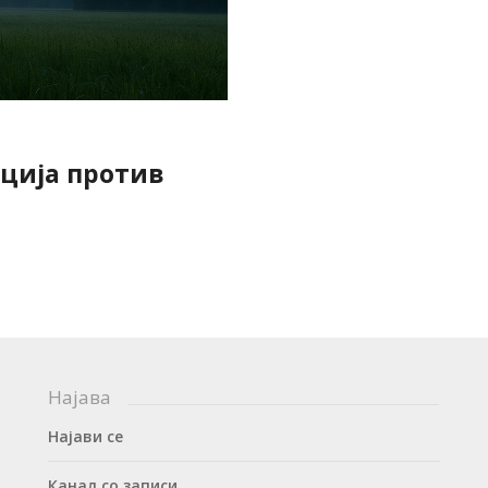
кција против
Најава
Најави се
Канал со записи