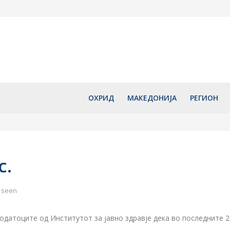
акедонија со
Македонија напредува по
ЦУК со НАЈ
Турција –
куповна моќ, пред повеќе
за пожари н
ион ќе биде
земји од ЕУ
во државав
е
август 7, 2026
август 7, 2
ОХРИД
МАКЕДОНИЈА
РЕГИОН
с.
 seen
датоците од Институтот за јавно здравје дека во последните 2