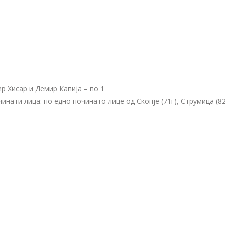
ир Хисар и Демир Капија – по 1
нати лица: по едно починато лице од Скопје (71г), Струмица (82г