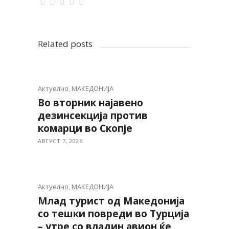
Related posts
Актуелно
,
МАКЕДОНИЈА
Во вторник најавено
дезинсекција против
комарци во Скопје
АВГУСТ 7, 2026
Актуелно
,
МАКЕДОНИЈА
Млад турист од Македонија
со тешки повреди во Турција
– утре со владин авион ќе