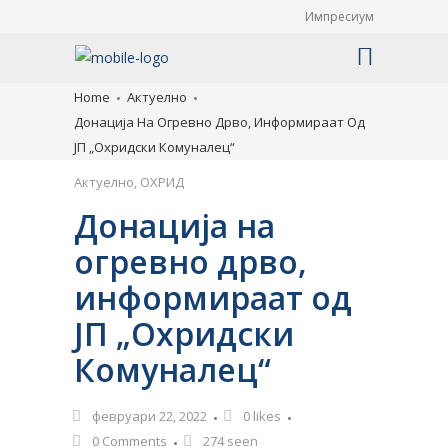
Импресиум
Home
Актуелно
Донација На Огревно Дрво, Информираат Од
ЈП „Охридски Комуналец“
Актуелно
,
ОХРИД
Донација на
огревно дрво,
информираат од
ЈП „Охридски
Комуналец“
февруари 22, 2022
0
likes
0 Comments
274 seen