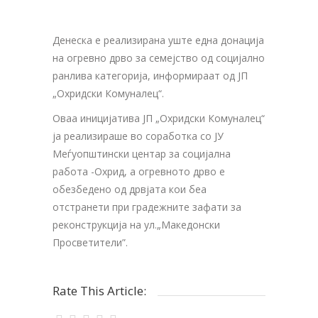
Денеска е реализирана уште една донација
на огревно дрво за семејство од социјално
ранлива категорија, информираат од ЈП
„Охридски Комуналец“.
Оваа иницијатива ЈП „Охридски Комуналец“
ја реализираше во соработка со ЈУ
Меѓуопштински центар за социјална
работа -Охрид, а огревното дрво е
обезбедено од дрвјата кои беа
отстранети при градежните зафати за
реконструкција на ул.„Македонски
Просветители”.
Rate This Article: