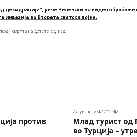
од дехидрација“, рече Зеленски во видео обраќањет
 инвазија во Втората светска војна.
тврди смртта на детето од жед.
Актуелно
,
МАКЕДОНИЈА
кција против
Млад турист од 
во Турција – утр