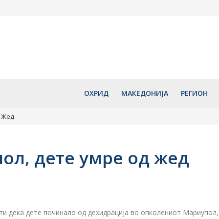
акедонија со
Македонија напредува по
ЦУК со НАЈ
Турција –
куповна моќ, пред повеќе
за пожари н
ион ќе биде
земји од ЕУ
во државав
е
август 7, 2026
август 7, 2
ОХРИД
МАКЕДОНИЈА
РЕГИОН
д Жед
ол, дете умре од жед
 дека дете починало од дехидрација во опколениот Мариупол, ко