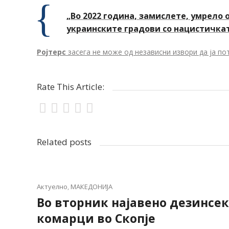
„Во 2022 година, замислете, умрело 
украинските градови со нацистичката
Ројтерс
засега не може од независни извори да ја по
Rate This Article:
Related posts
Актуелно
,
МАКЕДОНИЈА
Во вторник најавено дезинсе
комарци во Скопје