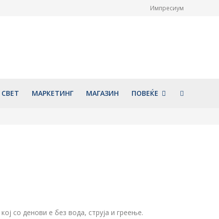
Импресиум
НОВИ информации
Голем ден за Охрид: По 65
а отворен простор
години повторно ќе биде
а
претставена уникатната
мозаична икона „Исус Христос
026
на престол“
август 7, 2026
СВЕТ
МАРКЕТИНГ
МАГАЗИН
ПОВЕЌЕ
ј со денови е без вода, струја и греење.