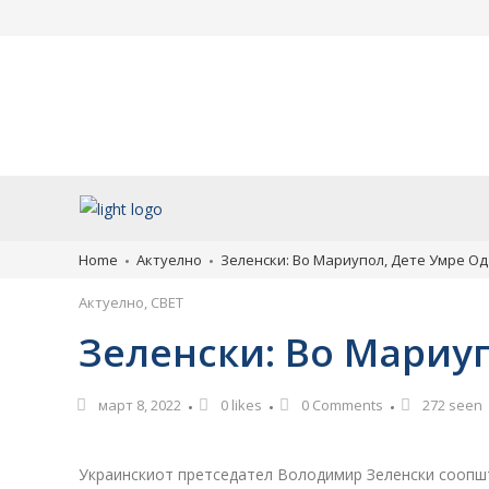
Во вторник најавено
Млад турист од М
дезинсекција против комарци
тешки повреди во 
во Скопје
утре со владин ав
пренесен во Скопј
август 7, 2026
август 7, 2026
Home
Актуелно
Зеленски: Во Мариупол, Дете Умре О
Актуелно
,
СВЕТ
Зеленски: Во Мариуп
март 8, 2022
0
likes
0 Comments
272 seen
Украинскиот претседател Володимир Зеленски соопшти