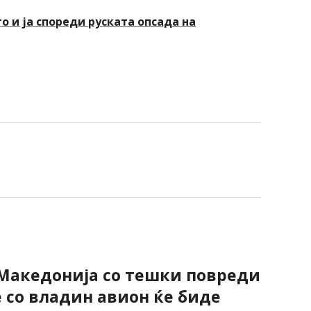
о и ја спореди руската опсада на
Македонија со тешки повреди
е со владин авион ќе биде