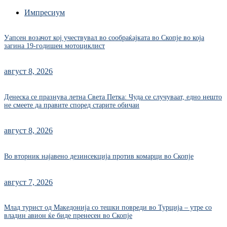
Импресиум
Уапсен возачот кој учествувал во сообраќајката во Скопје во која
загина 19-годишен мотоциклист
август 8, 2026
Денеска се празнува летна Света Петка: Чуда се случуваат, едно нешто
не смеете да правите според старите обичаи
август 8, 2026
Во вторник најавено дезинсекција против комарци во Скопје
август 7, 2026
Млад турист од Македонија со тешки повреди во Турција – утре со
владин авион ќе биде пренесен во Скопје