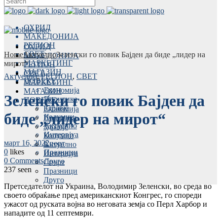
ОХРИД
МАКЕДОНИЈА
РЕГИОН
ОХРИД
СВЕТ
Home
Актуелно
Зеленски го повик Бајден да биде „лидер на
МАКЕДОНИЈА
МАРКЕТИНГ
мирот“
РЕГИОН
МАГАЗИН
СВЕТ
Актуелно
,
РЕГИОН
,
СВЕТ
ПОВЕЌЕ
МАРКЕТИНГ
Економија
МАГАЗИН
Зеленски го повик Бајден да
Политика
ПОВЕЌЕ
Здравје
Економија
биде „лидер на мирот“
Колумни
Политика
Актуелно
Здравје
Интервјуа
Колумни
март 16, 2022
Спорт
Актуелно
0
likes
Празници
Интервјуа
0 Comments
Друго
Спорт
237 seen
Празници
Друго
Претседателот на Украина, Володимир Зеленски, во среда во
своето обраќање пред американскиот Конгрес, го спореди
ужасот од руската војна во неговата земја со Перл Харбор и
нападите од 11 септември.