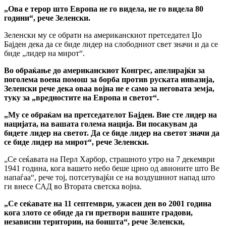
„Ова е терор што Европа не го видела, не го видела 80
години“, рече Зеленски.
Зеленски му се обрати на американскиот претседател Џо
Бајден дека да се биде лидер на слободниот свет значи и да се
биде „лидер на мирот“.
Во обраќање до американскиот Конгрес, апелирајќи за
поголема воена помош за борба против руската инвазија,
Зеленски рече дека оваа војна не е само за неговата земја,
туку за „вредностите на Европа и светот“.
„Му се обраќам на претседателот Бајден. Вие сте лидер на
нацијата, на вашата голема нација. Ви посакувам да
бидете лидер на светот. Да се биде лидер на светот значи да
се биде лидер на мирот“, рече Зеленски.
„Се сеќавата на Перл Харбор, страшното утро на 7 декември
1941 година, кога вашето небо беше црно од авионите што Ве
напаѓаа“, рече тој, потсетувајќи се на воздушниот напад што
ги внесе САД во Втората светска војна.
„Се сеќавате на 11 септември, ужасен ден во 2001 година
кога злото се обиде да ги претвори вашите градови,
независни територии, на боишта“, рече Зеленски,