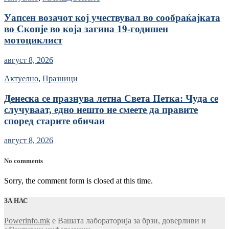
Уапсен возачот кој учествувал во сообраќајката
во Скопје во која загина 19-годишен
мотоциклист
август 8, 2026
Актуелно
,
Празници
Денеска се празнува летна Света Петка: Чуда се
случуваат, едно нешто не смеете да правите
според старите обичаи
август 8, 2026
No comments
Sorry, the comment form is closed at this time.
ЗА НАС
Powerinfo.mk
e Вашата лабораторија за брзи, доверливи и