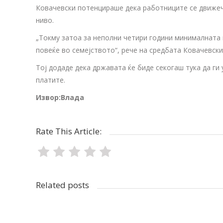
Ковачевски потенцираше дека работниците се движечк
ниво.
„Токму затоа за неполни четири години минималната п
повеќе во семејството“, рече на средбата Ковачевски
Тој додаде дека државата ќе биде секогаш тука да ги
платите.
Извор:Влада
Rate This Article:
Related posts