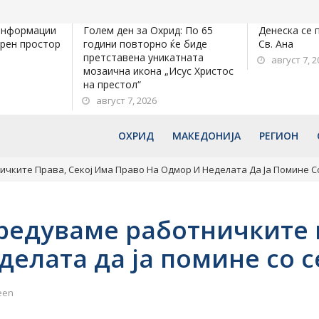
информации
Голем ден за Охрид: По 65
Денеска се 
орен простор
години повторно ќе биде
Св. Ана
претставена уникатната
август 7, 2
мозаична икона „Исус Христос
на престол“
август 7, 2026
ОХРИД
МАКЕДОНИЈА
РЕГИОН
чките Права, Секој Има Право На Одмор И Неделата Да Ја Помине Со
редуваме работничките п
делата да ја помине со с
een