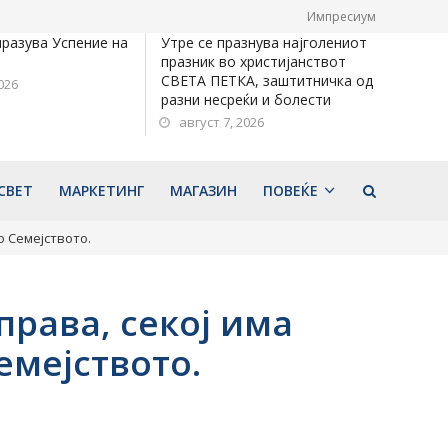
Импресиум
празува Успение на
Утре се празнува најголениот
празник во христијанствот
СВЕТА ПЕТКА, заштитничка од
026
разни несреќи и болести
август 7, 2026
СВЕТ
МАРКЕТИНГ
МАГАЗИН
ПОВЕЌЕ
 Семејството.
рава, секој има
емејството.