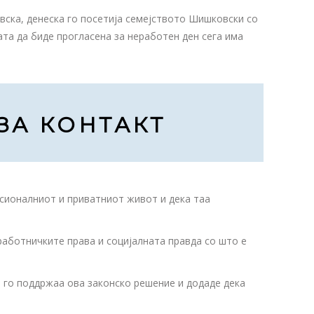
вска, денеска го посетија семејството Шишковски со
ата да биде прогласена за неработен ден сега има
ЗА КОНТАКТ
есионалниот и приватниот живот и дека таа
работничките права и социјалната правда со што е
 го поддржаа ова законско решение и додаде дека