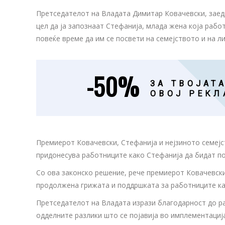
Претседателот на Владата Димитар Ковачевски, заедн
цел да ја запознаат Стефанија, млада жена која рабо
повеќе време да им се посвети на семејството и на 
-50%
ЗА ТВОЈАТА
ОВОЈ РЕКЛ
Премиерот Ковачевски, Стефанија и нејзиното семејс
придонесува работниците како Стефанија да бидат п
Со ова законско решение, рече премиерот Ковачевски
продолжена грижата и поддршката за работниците ка
Претседателот на Владата изрази благодарност до ра
одделните разлики што се појавија во имплементација