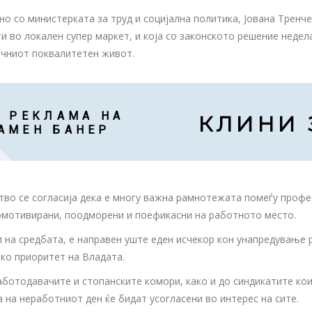
о со министерката за труд и социјална политика, Јована Тренче
ти во локален супер маркет, и која со законското решение недел
личниот поквалитетен живот.
 РЕКЛАМА НА

КЛИНИ 
АМЕН БАНЕР
тво се согласија дека е многу важна рамнотежата помеѓу проф
омотивирани, поодморени и поефикасни на работното место.
 на средбата, е направен уште еден исчекор кон унапредување 
ко приоритет на Владата.
ботодавачите и стопанските комори, како и до синдикатите кои
 на неработниот ден ќе бидат усогласени во интерес на сите.