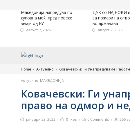
Македонија напредува по
ЦУК со НАЈНОВИ 
куповна моќ, пред повеќе
за пожари на отв
земји од ЕУ
во државава
август 7, 2026
август 7, 2026
Home
Актуелно
Ковачевски: Ги Унапредуваме Работни
Актуелно
,
МАКЕДОНИЈА
Ковачевски: Ги унап
право на одмор и не
јануари 23, 2022
0
likes
0 Comments
266 s