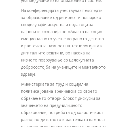
унапредувањето на образовниот систем.
На конференцијата учествуваат експерти
за образование од регионот и пошироко
споделувајќи искуства и податоци за
најновите сознанија во областа на социо-
емоционалното учење во раното детство
и растечката важност на технологијата и
дигиталните вештини, во насока на
нивното поврзување со целокупната
добросостојба на учениците и менталното
здравје.
Министерката за труд и социјална
политика Јована Тренчевска со своето
обраќање го отвори блокот дискусии за
значењето на предучилишното
образование, потребата од холистичкиот
развој во детството и растечката важност
на социо-емоционалното учење во раното