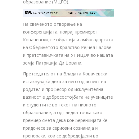
образование (МЦГО).
-50%
ЗА ТВОЈАТА РЕКЛАМА НА

КЛИНИ ЗА КОНТАКТ
ОВОЈ РЕКЛАМЕН БАНЕР
На свеченото отворање на
конференцијата, покрај премиерот
Ковачевски, се обратија и амбасадорката
на Обединетото Кралство Рејчел Галовеј
и претставничката на УНИЦЕФ во нашата
земја Патриција Ди Џовани.
Претседателот на Владата Ковачевски
истакнувајќи дека за него од аспект на
родител и професор од исклучителна
важност е добросостојбата на учениците
и студентите во текот на нивното
образование, а од гледна точка како
премиер смета дека конференцијата ќе
придонесе за сериозни сознанија и
препораки, кои се добредојдени во