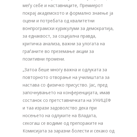
меѓу себе и наставниците, Премиерот
покрај академското и формално знаење ја
оцени и потребата од квалитетни
вонпрограмски курикулуми за демократија,
за еднаквост, за социјална правда,
критичка анализа, важни за улогата на
граѓаните во преземање акции за
позитивни промени.
„Затоа беше многу важна и одлуката за
повторното отворање на училиштата за
настава со физичко присуство. Јас, пред
започнувањето на конференцијата, имав
состанок со претставничката на УНИЦЕФ
и таа изрази задоволство дека при
носењето на одлуките на Владата,
секогаш се водиме од препораките на
Комисијата за заразни болести и секако од