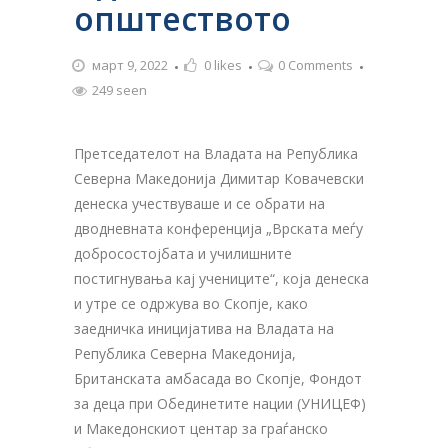
општеството
март 9, 2022
0
likes
0 Comments
249 seen
Претседателот на Владата на Република
Северна Македонија Димитар Ковачевски
денеска учествуваше и се обрати на
дводневната конференција „Врската меѓу
добросостојбата и училишните
постигнувања кај учениците“, која денеска
и утре се одржува во Скопје, како
заедничка иницијатива на Владата на
Република Северна Македонија,
Британската амбасада во Скопје, Фондот
за деца при Обединетите нации (УНИЦЕФ)
и Македонскиот центар за граѓанско