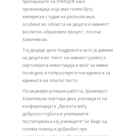
препораките на УНИЦЕФ како
организација која има голем број
емпириски студии на располагање,
особено во областа на децата и нивниот
воспитно-образовен процес“, посочи
Ковачевски.
Тој додаде дека поддршката што ја даваме
на децата во текот на нивниот развој е
најголемата инвестиција и влог за нивна
посигурна и попросперитетна иднина и за
иднината на општеството.
Посакувајќи успешна работа, премиерот
Ковачевски повтори дека учесниците на
конференцијата „Врската меѓу
добросостојбата и училишните
постигнувања кај учениците“ ќе биде од
голема помош и добробит при