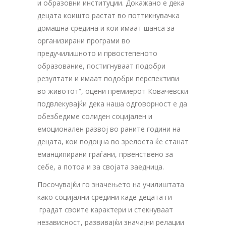
и образовни институции. Докажано е дека
децата коишто растат во поттикнувачка
домашна средина и кои имаат шанса за
организирани програми во
предучилишното и првостепеното
образование, постигнуваат подобри
резултати и имаат подобри перспективи
во животот“, оцени премиерот Ковачевски
подвлекувајќи дека наша одговорност е да
обезбедиме солиден социјален и
емоционален развој во раните години на
децата, кои подоцна во зрелоста ќе станат
еманципирани граѓани, првенствено за
себе, а потоа и за својата заедница.
Посочувајќи го значењето на училиштата
како социјални средини каде децата ги
градат своите карактери и стекнуваат
независност, развивајќи значајни релации