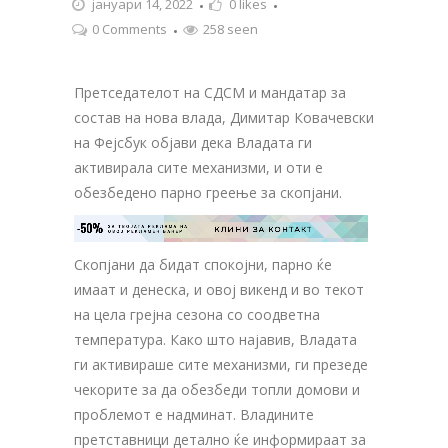
јануари 14, 2022
0
likes
0 Comments
258 seen
Претседателот на СДСМ и мандатар за
состав на нова влада, Димитар Ковачевски
на Фејсбук објави дека Владата ги
активирала сите механизми, и оти е
обезбедено парно греење за скопјани.
-50%
ЗА ТВОЈАТА РЕКЛАМА НА

КЛИНИ ЗА КОНТАКТ
ОВОЈ РЕКЛАМЕН БАНЕР
Скопјани да бидат спокојни, парно ќе
имаат и денеска, и овој викенд и во текот
на цела грејна сезона со соодветна
температура. Како што најавив, Владата
ги активираше сите механизми, ги презеде
чекорите за да обезбеди топли домови и
проблемот е надминат. Владините
претставници детално ќе информираат за