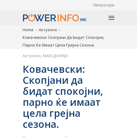
Импресиум
Home
Актуелно
Ковачевски: Скопјани Да Бидат Спокојни,
Парно Ќе Имаат Цела Грејна Сезона.
Актуелно
,
МАКЕДОНИЈА
Ковачевски:
Скопјани да
бидат спокојни,
парно ќе имаат
цела грејна
сезона.