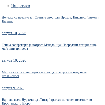
Импресиум
Денеска се празнуваат Светите апостоли Прохор, Никанор, Тимон и
Пармен
август 10, 2026
Тешка сообраќајка ја потресе Македонија: Повредени четири лица,
меѓу нив три деца
август 10, 2026
Мицкоски со силна порака по повод 35 години македонска
независност
август 9, 2026
Најнова вест: Нуркачи од „Тигар“ трагаат по човек исчезнат во
Преспанското Езеро