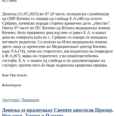
415 seen
Денеска (11.05.2025) во 07.10 часот, полициски службеници
од ОВР Кичево го лишија од слобода Е.А.(48) од селото
Србјани, кичевско поради сторено кривично дело „убиство”.
Околу 07 часот во ПС Кичево од Итната медицинска помош
Кичево, било пријавено дека кај нив се јавил Е.А. и кажал
дека во семејната куќа во с. Србјани со секира ги нападнал
неговите родители. Со возило на Итна медицинска помош
двете лица се пренесени во Медицинскиот центар Кичево,
каде У.А.(74), татко на сторителот, им подлегнал на повредите
а Ф.А.(67), мајка на сторителот, е во неконтактибилна
состојба. Е.А. е лишен од слобода и по документирање на
случајот, против него ќе биде поднесена кривична пријава.
Rate This Article:
Related posts
Актуелно
,
Празници
Денеска се празнуваат Светите апостоли Прохор,
Никанор, Тимон и Пармен