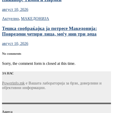
август 10, 2026
Актуелно
,
МАКЕДОНИЈА
Тешка сообраќајка ја потресе Македонија:
Повредени четири лица, меѓу нив три деца
август 10, 2026
No comments
Sorry, the comment form is closed at this time.
ЗА НАС
Powerinfo.mk
e Вашата лабораторија за брзи, доверливи и
објективни информации.
Адреса