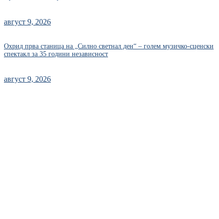
август 9, 2026
Охрид прва станица на „Силно светнал ден“ – голем музичко-сценски
спектакл за 35 години независност
август 9, 2026