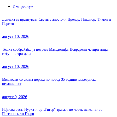
Импресиум
Денеска се празнуваат Светите апостоли Прохор, Никанор, Тимон и
Пармен
август 10, 2026
Тешка сообраќајка ја потресе Македонија: Повредени четири лица,
меѓу нив три деца
август 10, 2026
Мицкоски со силна порака по повод 35 години македонска
независност
август 9, 2026
Најнова вест: Нуркачи од „Тигар“ трагаат по човек исчезнат во
Преспанското Езеро