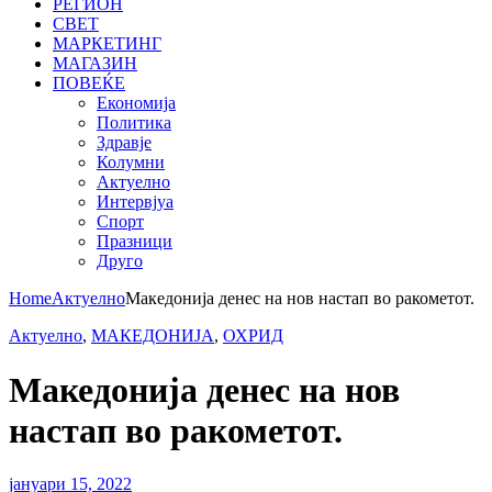
РЕГИОН
СВЕТ
МАРКЕТИНГ
МАГАЗИН
ПОВЕЌЕ
Економија
Политика
Здравје
Колумни
Актуелно
Интервјуа
Спорт
Празници
Друго
Home
Актуелно
Македонија денес на нов настап во ракометот.
Актуелно
,
МАКЕДОНИЈА
,
ОХРИД
Македонија денес на нов
настап во ракометот.
јануари 15, 2022