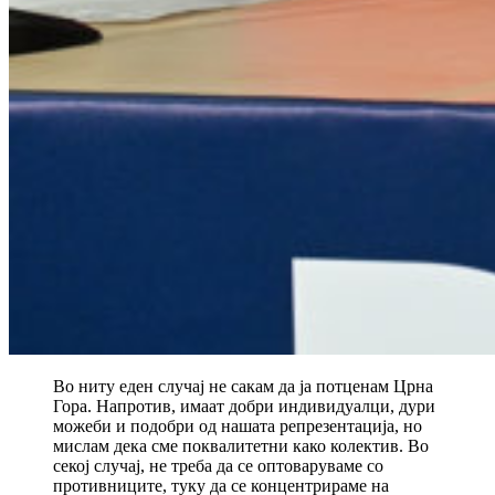
Во ниту еден случај не сакам да ја потценам Црна
Гора. Напротив, имаат добри индивидуалци, дури
можеби и подобри од нашата репрезентација, но
мислам дека сме поквалитетни како колектив. Во
секој случај, не треба да се оптоваруваме со
противниците, туку да се концентрираме на