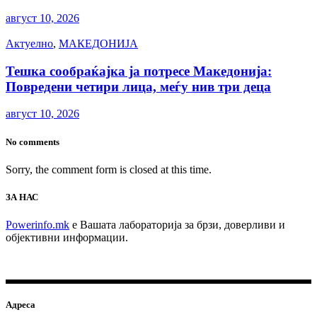
август 10, 2026
Актуелно
,
МАКЕДОНИЈА
Тешка сообраќајка ја потресе Македонија:
Повредени четири лица, меѓу нив три деца
август 10, 2026
No comments
Sorry, the comment form is closed at this time.
ЗА НАС
Powerinfo.mk
e Вашата лабораторија за брзи, доверливи и
објективни информации.
Адреса