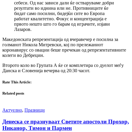
себеси. Од нас зависи дали ќе остваруваме добри
резултати во иднина или не. Противниците ќе
бидат само посилни, бидејќи сите во Европа
работат квалитетно. Фокус и концентрација е
првото нешто што го барам од играчите, изјави
Лазаров.
Македонската репрезентација од вчеравечер е посилна за
голманот Никола Митревски, кој по прележаниот
коронавирус со овации беше пречекан од репрезентативните
колеги во Дебрецин.
Второто коло во Групата А ќе се комплетира со дуелот меѓу
Данска и Словенија вечерва од 20:30 часот.
Rate This Article:
Related posts
Актуелно
,
Празници
Денеска се празнуваат Светите апостоли Прохор,
Никанор, Тимон и Пармен