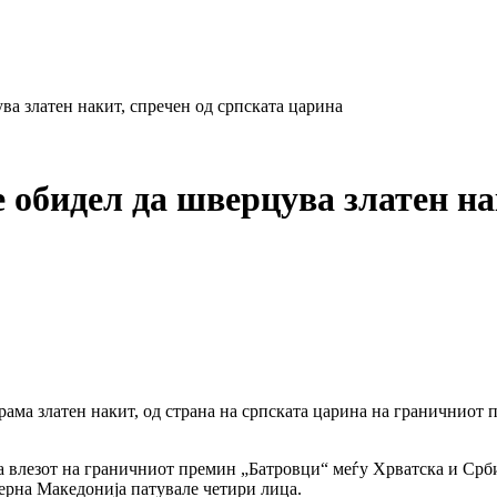
ва златен накит, спречен од српската царина
 обидел да шверцува златен на
рама златен накит, од страна на српската царина на граничниот
на влезот на граничниот премин „Батровци“ меѓу Хрватска и Срб
верна Македонија патувале четири лица.