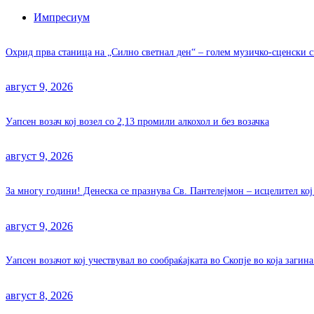
Импресиум
Охрид прва станица на „Силно светнал ден“ – голем музичко-сценски с
август 9, 2026
Уапсен возач кој возел со 2,13 промили алкохол и без возачка
август 9, 2026
За многу години! Денеска се празнува Св. Пантелејмон – исцелител ко
август 9, 2026
Уапсен возачот кој учествувал во сообраќајката во Скопје во која заги
август 8, 2026