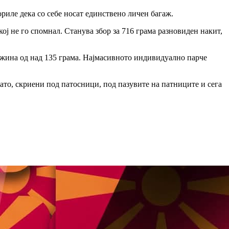
риле дека со себе носат единствено личен багаж.
кој не го спомнал. Станува збор за 716 грама разновиден накит,
тежина од над 135 грама. Најмасивното индивидуално парче
злато, скриени под патосници, под пазувите на патниците и сега