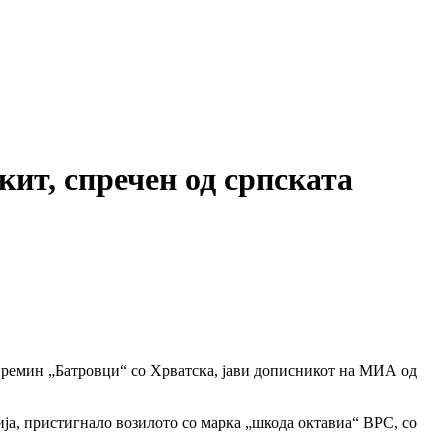
кит, спречен од српската
 премин „Батровци“ со Хрватска, јави дописникот на МИА од
ија, пристигнало возилото со марка „шкода октавиа“ ВРС, со