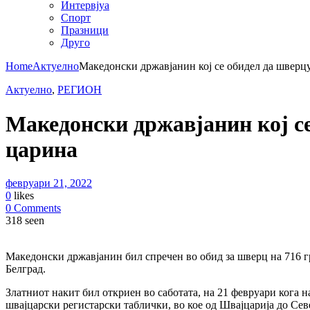
Интервјуа
Спорт
Празници
Друго
Home
Актуелно
Македонски државјанин кој се обидел да шверцу
Актуелно
,
РЕГИОН
Македонски државјанин кој се
царина
февруари 21, 2022
0
likes
0 Comments
318 seen
Македонски државјанин бил спречен во обид за шверц на 716 г
Белград.
Златниот накит бил откриен во саботата, на 21 февруари кога 
швајцарски регистарски таблички, во кое од Швајцарија до Се