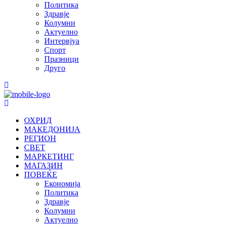
Политика
Здравје
Колумни
Актуелно
Интервјуа
Спорт
Празници
Друго
ОХРИД
МАКЕДОНИЈА
РЕГИОН
СВЕТ
МАРКЕТИНГ
МАГАЗИН
ПОВЕЌЕ
Економија
Политика
Здравје
Колумни
Актуелно