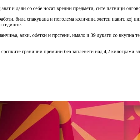
ват и дали со себе носат вредни предмети, сите патници одгово
работи, била спакувана и поголема количина златен накит, кој ни
то седиште.
ланчиња, алки, обетки и прстени, имало и 39 дукати со вкупна 
) на срспките гранични премини беа запленети над 4,2 килограми 