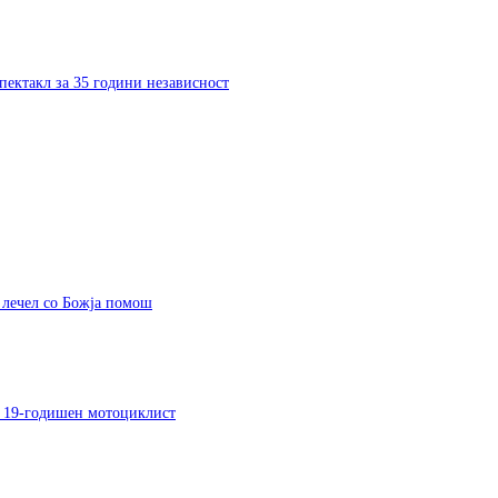
пектакл за 35 години независност
ј лечел со Божја помош
на 19-годишен мотоциклист