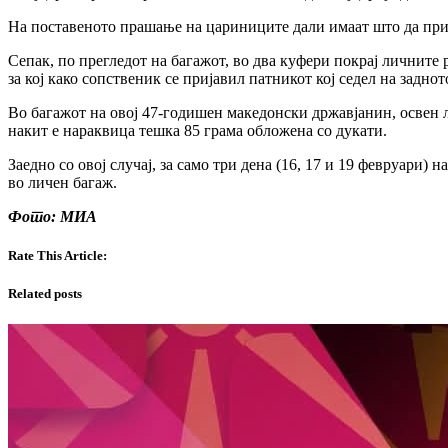
На поставеното прашање на цариниците дали имаат што да прија
Сепак, по прегледот на багажот, во два куфери покрај личните 
за кој како сопственик се пријавил патникот кој седел на задно
Во багажот на овој 47-годишен македонски државјанин, освен 
накит е нараквица тешка 85 грама обложена со дукати.
Заедно со овој случај, за само три дена (16, 17 и 19 февруари
во личен багаж.
Фото: МИА
Rate This Article:
Related posts