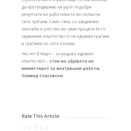
да претендираме на уште подобри
резултати во работењето во полза на
сите граѓани. Само така, со заеднички
заложби и учество во овие процеси ќе го
зајакнеме општеството на еднакви граѓани
и граѓанки по сите основи.
Честит 8 Март – за родово еднакво
општество! –
стои во објавата на
министерот за внатрешни работи,
Оливер Спасовски
Rate This Article: