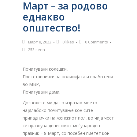
Март – за родово
еднакво
општество!
март 8, 2022
0
likes
0 Comments
253 seen
Почитувани колешки,
Претставнички на полицијата и вработени
во МВР,
Почитувани дами,
Дозволете ми да го изразам моето
најдлабоко почитување кон сите
припаднички на женскиот пол, во чија чест
се празнува денешниот меѓународен
празник – 8 Март, со посебен пиетет кон