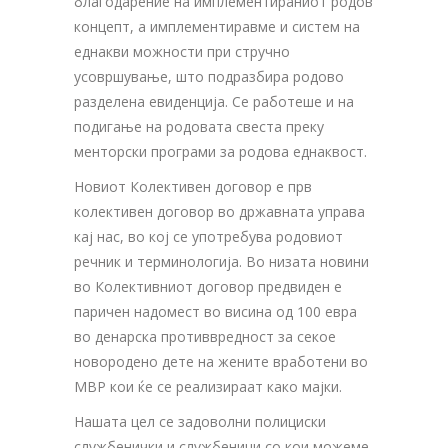
благодарение на имплементираниот родов
концепт, а имплементиравме и систем на
еднакви можности при стручно
усовршување, што подразбира родово
разделена евиденција. Се работеше и на
подигање на родовата свеста преку
менторски програми за родова еднаквост.
Новиот Колективен договор е прв
колективен договор во државната управа
кај нас, во кој се употребува родовиот
речник и терминологија. Во низата новини
во Колективниот договор предвиден е
паричен надомест во висина од 100 евра
во денарска противвредност за секое
новородено дете на жените вработени во
МВР кои ќе се реализираат како мајки.
Нашата цел се задоволни полициски
службенички и службеници со кои можеме