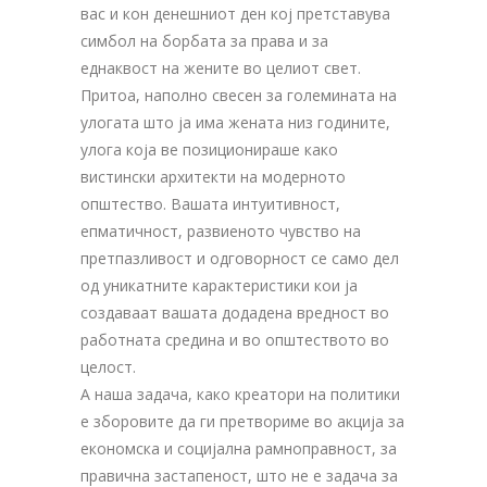
вас и кон денешниот ден кој претставува
симбол на борбата за права и за
еднаквост на жените во целиот свет.
Притоа, наполно свесен за големината на
улогата што ја има жената низ годините,
улога која ве позиционираше како
вистински архитекти на модернoто
општество. Вашата интуитивност,
епматичност, развиеното чувство на
претпазливост и одговорност се само дел
од уникатните карактеристики кои ја
создаваат вашата додадена вредност во
работната средина и во општеството во
целост.
А наша задача, како креатори на политики
е зборовите да ги претвориме во акција за
економска и социјална рамноправност, за
правична застапеност, што не е задача за