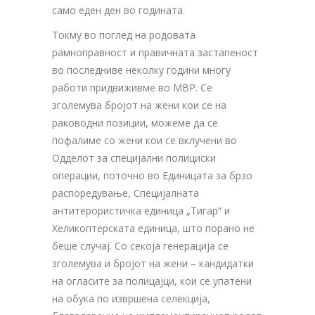
само еден ден во годината.
Токму во поглед на родовата
рамноправност и правичната застапеност
во последниве неколку години многу
работи придвиживме во МВР. Се
зголемува бројот на жени кои се на
раководни позиции, можеме да се
пофалиме со жени кои се вклучени во
Одделот за специјални полициски
операции, поточно во Единицата за брзо
распоредување, Специјалната
антитерористичка единица „Тигар“ и
Хеликоптерската единица, што порано не
беше случај. Со секоја генерација се
зголемува и бројот на жени – кандидатки
на огласите за полицајци, кои се упатени
на обука по извршена селекција,