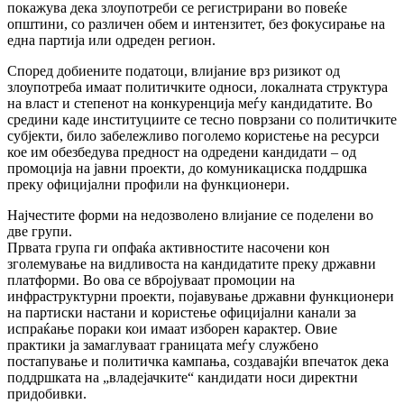
покажува дека злоупотреби се регистрирани во повеќе
општини, со различен обем и интензитет, без фокусирање на
една партија или одреден регион.
Според добиените податоци, влијание врз ризикот од
злоупотреба имаат политичките односи, локалната структура
на власт и степенот на конкуренција меѓу кандидатите. Во
средини каде институциите се тесно поврзани со политичките
субјекти, било забележливо поголемо користење на ресурси
кое им обезбедува предност на одредени кандидати – од
промоција на јавни проекти, до комуникациска поддршка
преку официјални профили на функционери.
Најчестите форми на недозволено влијание се поделени во
две групи.
Првата група ги опфаќа активностите насочени кон
зголемување на видливоста на кандидатите преку државни
платформи. Во ова се вбројуваат промоции на
инфраструктурни проекти, појавување државни функционери
на партиски настани и користење официјални канали за
испраќање пораки кои имаат изборен карактер. Овие
практики ја замаглуваат границата меѓу службено
постапување и политичка кампања, создавајќи впечаток дека
поддршката на „владејачките“ кандидати носи директни
придобивки.