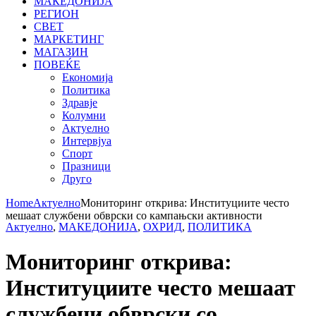
МАКЕДОНИЈА
РЕГИОН
СВЕТ
МАРКЕТИНГ
МАГАЗИН
ПОВЕЌЕ
Економија
Политика
Здравје
Колумни
Актуелно
Интервјуа
Спорт
Празници
Друго
Home
Актуелно
Мониторинг открива: Институциите често
мешаат службени обврски со кампањски активности
Актуелно
,
МАКЕДОНИЈА
,
ОХРИД
,
ПОЛИТИКА
Мониторинг открива:
Институциите често мешаат
службени обврски со