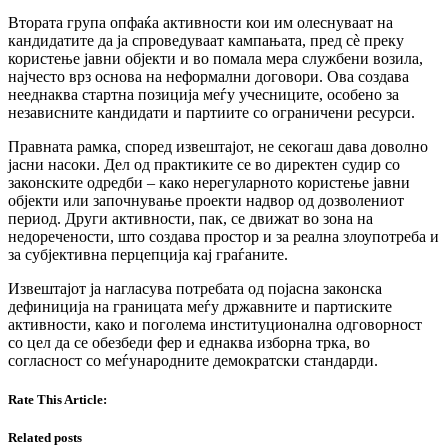
Втората група опфаќа активности кои им олеснуваат на
кандидатите да ја спроведуваат кампањата, пред сè преку
користење јавни објекти и во помала мера службени возила,
најчесто врз основа на неформални договори. Ова создава
нееднаква стартна позиција меѓу учесниците, особено за
независните кандидати и партиите со ограничени ресурси.
Правната рамка, според извештајот, не секогаш дава доволно
јасни насоки. Дел од практиките се во директен судир со
законските одредби – како нерегуларното користење јавни
објекти или започнување проекти надвор од дозволениот
период. Други активности, пак, се движат во зона на
недоречености, што создава простор и за реална злоупотреба и
за субјективна перцепција кај граѓаните.
Извештајот ја нагласува потребата од појасна законска
дефиниција на границата меѓу државните и партиските
активности, како и поголема институционална одговорност
со цел да се обезбеди фер и еднаква изборна трка, во
согласност со меѓународните демократски стандарди.
Rate This Article:
Related posts