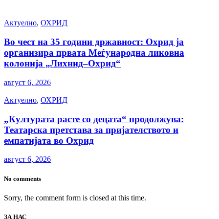
Актуелно
,
ОХРИД
Во чест на 35 години државност: Охрид ја
организира првата Меѓународна ликовна
колонија „Лихнид–Охрид“
август 6, 2026
Актуелно
,
ОХРИД
„Културата расте со децата“ продолжува:
Театарска претстава за пријателството и
емпатијата во Охрид
август 6, 2026
No comments
Sorry, the comment form is closed at this time.
ЗА НАС