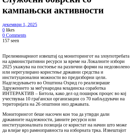
кампањски активности
декември 1, 2025
0
likes
0 Comments
157 seen
Прелиминарниот извештај од мониторингот на злоупотребата
на административни ресурси за време на Локалните избори
2025 укажува на постоење на различни форми на недозволено
или нерегулирано користење државни средства и
институционални можности во предизборни цели.
Надгледувањето во Општина Охрид го реализираше
Здружението за меѓународна младинска соработка
ИНТЕРАКТИВ – Битола, како дел од поширок процес во кој
учествуваа 10 граѓански организации со 70 набљудувачи на
територијата на 26 општини низ државата.
Мониторингот беше насочен кон тоа да утврди дали
државните надлежности, јавните ресурси или
институционалната позиција се користат на начин што може
да влијае врз рамноправноста на изборната трка. Извештајот