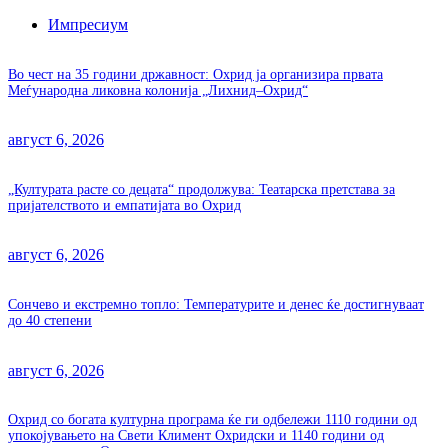
Импресиум
Во чест на 35 години државност: Охрид ја организира првата
Меѓународна ликовна колонија „Лихнид–Охрид“
август 6, 2026
„Културата расте со децата“ продолжува: Театарска претстава за
пријателството и емпатијата во Охрид
август 6, 2026
Сончево и екстремно топло: Температурите и денес ќе достигнуваат
до 40 степени
август 6, 2026
Охрид со богата културна програма ќе ги одбележи 1110 години од
упокојувањето на Свети Климент Охридски и 1140 години од