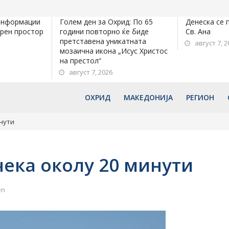
информации
Голем ден за Охрид: По 65
Денеска се 
орен простор
години повторно ќе биде
Св. Ана
претставена уникатната
август 7, 2
мозаична икона „Исус Христос
на престол“
август 7, 2026
ОХРИД
МАКЕДОНИЈА
РЕГИОН
нути
чека околу 20 минути
en