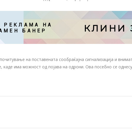
 РЕКЛАМА НА

КЛИНИ З
АМЕН БАНЕР
очитување на поставената сообраќајна сигнализација и внима
е, каде има можност од појава на одрони. Ова посебно се однес