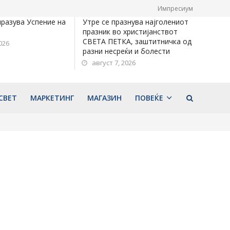
Импресиум
празува Успение на
Утре се празнува најголениот
празник во христијанствот
СВЕТА ПЕТКА, заштитничка од
026
разни несреќи и болести
август 7, 2026
СВЕТ
МАРКЕТИНГ
МАГАЗИН
ПОВЕЌЕ