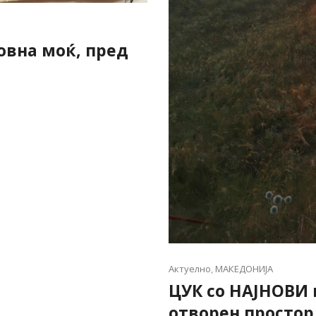
овна моќ, пред
Актуелно
,
МАКЕДОНИЈА
ЦУК со НАЈНОВИ
отворен простор