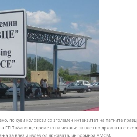
но, по суви коловози со зголемен интензитет на патните правц
на ГП Табановце времето на чекање за влез во државата е окол
ања за влез и излез од државата, информира АМСМ.