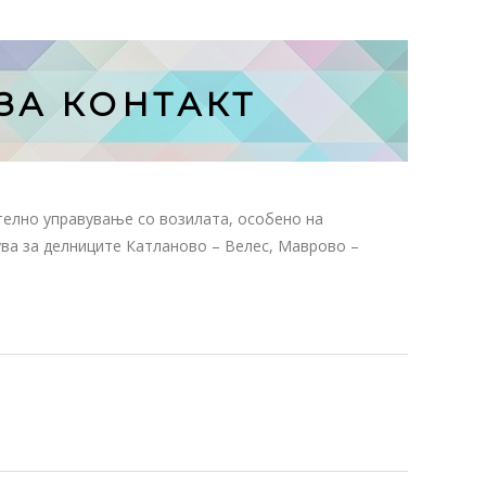
А КОНТАКТ
телно управување со возилата, особено на
ува за делниците Катланово – Велес, Маврово –