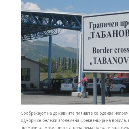
Сообраќајот на државните патишта се одвива непрече
одмори се бележи зголемена фреквенција на возила, 
премини од македонска страна нема подолги задржув