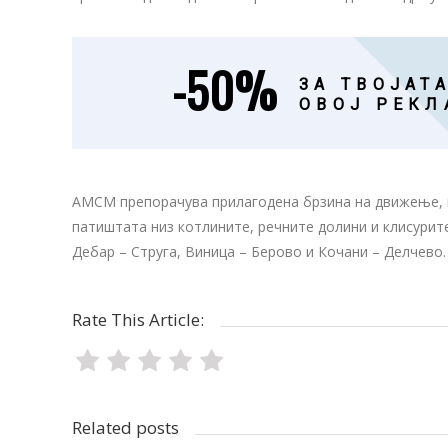
-50%
ЗА ТВОЈАТА
ОВОЈ РЕКЛ
АМСМ препорачува прилагодена брзина на движење, п
патиштата низ котлините, речните долини и клисурит
Дебар – Струга, Виница – Берово и Кочани – Делчево.
Rate This Article:
Related posts