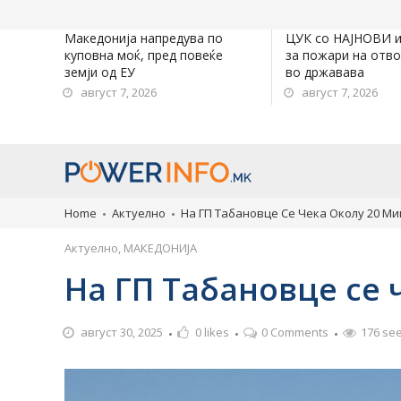
Македонија напредува по
ЦУК со НАЈНОВИ 
куповна моќ, пред повеќе
за пожари на отв
земји од ЕУ
во државава
август 7, 2026
август 7, 2026
Home
Актуелно
На ГП Табановце Се Чека Околу 20 Ми
Актуелно
,
МАКЕДОНИЈА
На ГП Табановце се 
август 30, 2025
0
likes
0 Comments
176 se