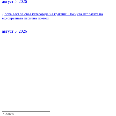
август 5, 2026
Добра вест за оваа категорија на граѓани: Почнува исплатата на
еднократната парична помош
август 5, 2026