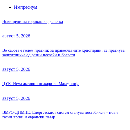
Импресиум
Нови цени на горивата од денеска
август 5, 2026
Во сабота е голем празник за православните христијани, се празнува
заштитничка од разни несреќи и болести
август 5, 2026
ЦУК: Нема активни пожари во Македонија
август 5, 2026
ВМРО-ДПМНЕ: Енергетскиот систем станува постабилен – нови
гасни врски и европски пазар