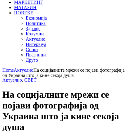
МАРКЕТИНГ
МАГАЗИН
ПОВЕЌЕ
Економија
Политика
Здравје
Колумни
Актуелно
Интервјуа
Спорт
Празници
Друго
Home
Актуелно
На социјалните мрежи се појави фотографија
од Украина што ја кине секоја душа
Актуелно
,
СВЕТ
На социјалните мрежи се
појави фотографија од
Украина што ја кине секоја
душа