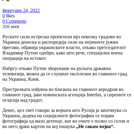
февруари 24, 2022
0
likes
0 Comments
316 seen
Руските сили истрелаа проектили врз неколку градови во
Украина денеска и распоредија сили на нејзините јужни
брегови, објавија украинските власти, откако претседателот
Владимир Путин одобри, како што рече, специјална воена
операција на истокот.
Набргу откако Путин зборуваше на руската државна
телевизија, можеа да се слушнат експлозии во главниот град
на Украина, Киев.
Престрелката избувна во близина на главниот аеродром во
главниот град, јави новинската агенција Interfax, а сирените се
огласија над градот.
Денес, цел свет говори за војната што Русија ја започнува со
Украина, додека на социјалните фотографии се појави
фотографија од мало детенце, кое во очите е полно со солзи и
во него држи картон на кој пишува
„Не сакам војна“.