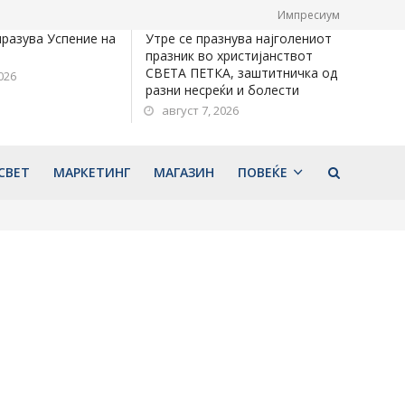
Импресиум
празува Успение на
Утре се празнува најголениот
празник во христијанствот
СВЕТА ПЕТКА, заштитничка од
026
разни несреќи и болести
август 7, 2026
СВЕТ
МАРКЕТИНГ
МАГАЗИН
ПОВЕЌЕ