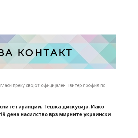
ЗА КОНТАКТ
гласи преку својот официјален Твитер профил по
осните гаранции. Тешка дискусија. Иако
 19 дена насилство врз мирните украински