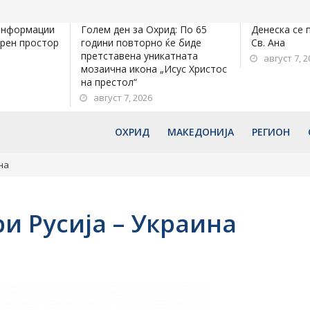
информации
Голем ден за Охрид: По 65
Денеска се 
орен простор
години повторно ќе биде
Св. Ана
претставена уникатната
август 7, 2
мозаична икона „Исус Христос
на престол“
август 7, 2026
ОХРИД
МАКЕДОНИЈА
РЕГИОН
на
и Русија – Украина
n