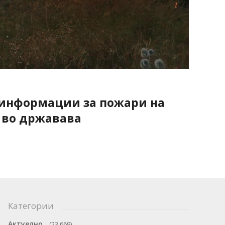
 информации за пожари на
 во државава
Категории
Актуелно
(23.669)