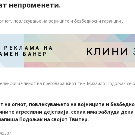
ат непроменети.
огнот, повлекување на војниците и безбедносни гаранции .
 РЕКЛАМА НА

КЛИНИ 
АМЕН БАНЕР
еленски и членот на преговарачкиот тим Михаило Подољак се о
от на огнот, повлекувањето на војниците и безбедн
зините агресивни дејствија, сепак има заблуда дека
 напиша Подољак на својот Твитер.
54530?