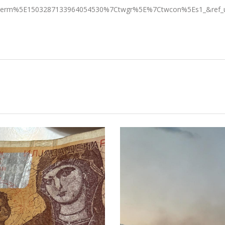
erm%5E1503287133964054530%7Ctwgr%5E%7Ctwcon%5Es1_&ref_ur