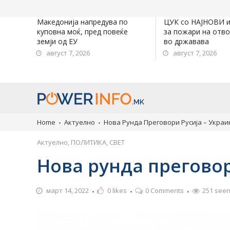
Македонија напредува по
ЦУК со НАЈНОВИ 
куповна моќ, пред повеќе
за пожари на отв
земји од ЕУ
во државава
август 7, 2026
август 7, 2026
Home
Актуелно
Нова Рунда Преговори Русија – Украи
Актуелно
,
ПОЛИТИКА
,
СВЕТ
Нова рунда преговор
март 14, 2022
0
likes
0 Comments
251 see