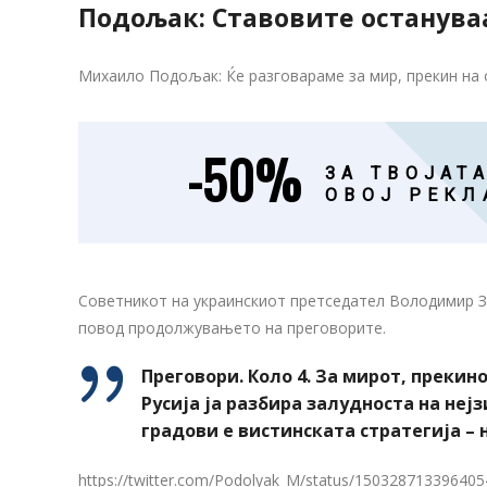
Подољак: Ставовите останува
Михаило Подољак: Ќе разговараме за мир, прекин на 
-50%
ЗА ТВОЈАТА
ОВОЈ РЕКЛ
Советникот на украинскиот претседател Володимир З
повод продолжувањето на преговорите.
Преговори. Коло 4. За мирот, прекин
Русија ја разбира залудноста на неј
градови е вистинската стратегија –
https://twitter.com/Podolyak_M/status/15032871339640