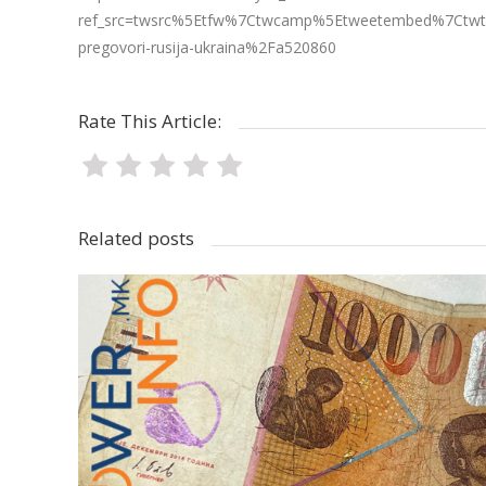
ref_src=twsrc%5Etfw%7Ctwcamp%5Etweetembed%7Ctwt
pregovori-rusija-ukraina%2Fa520860
Rate This Article:
Related posts