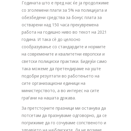
Годината што е пред нас ќе ја продолжиме
со зголемени плати за 5% на полицијата и
обезбедени средства за бонус плата за
оствaрени над 150 часа прекувремена
работа на годишно ниво во текот на 2021
година. И така сѐ до целосно
сообразување со стандардите и нормите
на современите и квалитетни европски и
светски полициски практики. Бидејќи само
така можеме да претендираме на уште
подобри резултати во работењето на
сите организациони единици на
министерството, а во интерес на сите
граѓани на нашата држава.
За претстојните празници ми останува да
потсетам да празнуваме одговорно, да се
погрижиме да го сочуваме сопственото и
здравјето на најблиските. Да не возиме