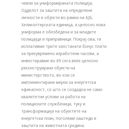
чевли за униформираната полиција,
Одделот за заштита на определени
личности и објекти во рамки на БЈБ,
Хеликоптерската единица, а целосно нова
униформа е обезбедена и за младите
полицајци и приправници. Покрај ова, ги
исплативме трите заостанати бонус плати
за прекувремено изработени часови, а
инвестиравме во 69 сега веќе целосно
реконструирани објекти на
министерството, во кои се
имплементирани мерки за енергетска
ефикасност, со што се создадоа не само
квалитетни услови за работа на
полициските службеници, туку и
трансформација на објектите на
енергетски план, поголеми заштеди и
заштита на животната средина.