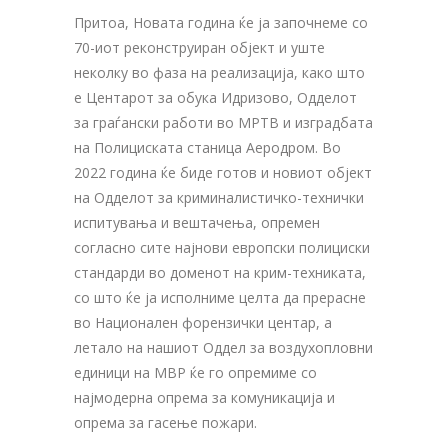
Притоа, Новата година ќе ја започнеме со
70-иот реконструиран објект и уште
неколку во фаза на реализација, како што
е Центарот за обука Идризово, Одделот
за граѓански работи во МРТВ и изградбата
на Полициската станица Аеродром. Во
2022 година ќе биде готов и новиот објект
на Одделот за криминалистичко-технички
испитувања и вештачења, опремен
согласно сите најнови европски полициски
стандарди во доменот на крим-техниката,
со што ќе ја исполниме целта да прерасне
во Национален форензички центар, а
летало на нашиот Оддел за воздухопловни
единици на МВР ќе го опремиме со
најмодерна опрема за комуникација и
опрема за гасење пожари.