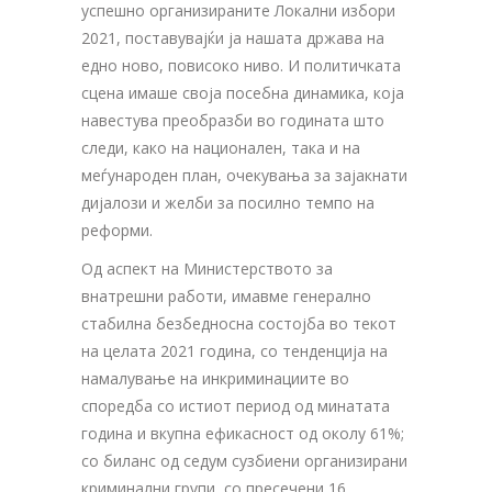
успешно организираните Локални избори
2021, поставувајќи ја нашата држава на
едно ново, повисоко ниво. И политичката
сцена имаше своја посебна динамика, која
навестува преобразби во годината што
следи, како на национален, така и на
меѓународен план, очекувања за зајакнати
дијалози и желби за посилно темпо на
реформи.
Од аспект на Министерството за
внатрешни работи, имавме генерално
стабилна безбедносна состојба во текот
на целата 2021 година, со тенденција на
намалување на инкриминациите во
споредба со истиот период од минатата
година и вкупна ефикасност од околу 61%;
со биланс од седум сузбиени организирани
криминални групи, со пресечени 16