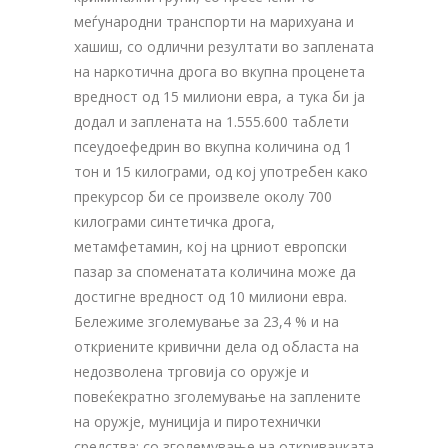
меѓународни транспорти на марихуана и
хашиш, со одлични резултати во заплената
на наркотична дрога во вкупна проценета
вредност од 15 милиони евра, а тука би ја
додал и заплената на 1.555.600 таблети
псеудоефедрин во вкупна количина од 1
тон и 15 килограми, од кој употребен како
прекурсор би се произвеле околу 700
килограми синтетичка дрога,
метамфетамин, кој на црниот европски
пазар за споменатата количина може да
достигне вредност од 10 милиони евра.
Бележиме зголемување за 23,4 % и на
откриените кривични дела од областа на
недозволена трговија со оружје и
повеќекратно зголемување на заплените
на оружје, муниција и пиротехнички
средства; со зголемување на откривачката