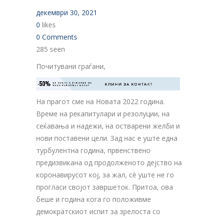
декември 30, 2021
0
likes
0 Comments
285 seen
Почитувани граѓани,
-50%
ЗА ТВОЈАТА РЕКЛАМА НА

КЛИНИ ЗА КОНТАКТ
ОВОЈ РЕКЛАМЕН БАНЕР
На прагот сме на Новата 2022 година.
Време на рекапитулари и резолуции, на
сеќавања и надежи, на остварени желби и
нови поставени цели. Зад нас е уште една
турбулентна година, првенствено
предизвикана од продолженото дејство на
коронавирусот кој, за жал, сѐ уште не го
прогласи својот завршеток. Притоа, ова
беше и година кога го положивме
демократскиот испит за зрелоста со