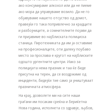
ако консумираме алкохол или да не пиеме
ако мора да управуваме возило. Да не го
објавуваме нашето отсуство од домот,
правејќи го така попривлечно за крадците
и разбојниците, а сомнителните појави да
ги пријавиме во најблиската полициска
станица. Пиротехниката да им ја оставиме
на професионалците, оти далеку поубаво
место за прослава е кругот на најблиските
одошто ургентните центри. Иако за
полицијата нема празник и таа ќе биде
присутна на терен, да се воздржиме од
инциденти, бидејќи тие само ја уништуваат
празничната атмосфера.
На крај, дозволете ми на сите наши
граѓани им посакам среќна и бериќетна
Нова година, исполнета со здравје, љубов,