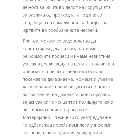
дејност за 58,3% во делот на корупцијата
за разлика од претходната година; со
тенденција на намалување на бројот на
жртвите во сообраќајните несреќи.
Притоа, можам со задоволство да
констатирам дека ги продолживме
реформските процеси и имаме навистина
успешна реализација на целите, задачите и
обврските, при што заеднички одново
покажавме дека знаеме, можеме и умееме
да испорачаме врвни резултати во полза
на граѓаните, на државата, континуирано
зајакнувајќи го концептот полицијата како
вистински сервис на граѓаните.
Mатеријално – техничкото унапредување
го одбележаа повеќе комплети униформи
за специјалните единици, униформи и