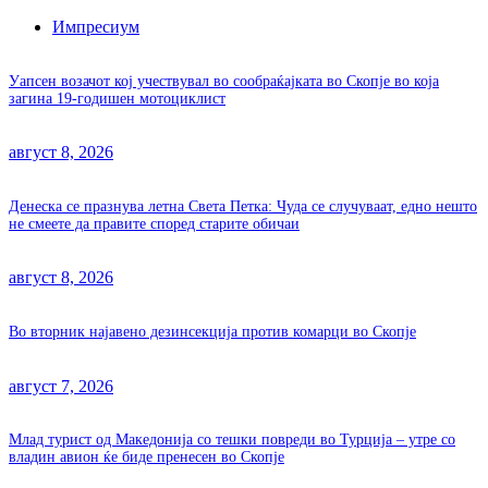
Импресиум
Уапсен возачот кој учествувал во сообраќајката во Скопје во која
загина 19-годишен мотоциклист
август 8, 2026
Денеска се празнува летна Света Петка: Чуда се случуваат, едно нешто
не смеете да правите според старите обичаи
август 8, 2026
Во вторник најавено дезинсекција против комарци во Скопје
август 7, 2026
Млад турист од Македонија со тешки повреди во Турција – утре со
владин авион ќе биде пренесен во Скопје