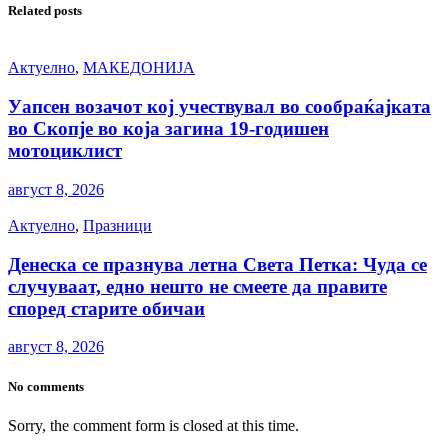
Related posts
Актуелно
,
МАКЕДОНИЈА
Уапсен возачот кој учествувал во сообраќајката
во Скопје во која загина 19-годишен
мотоциклист
август 8, 2026
Актуелно
,
Празници
Денеска се празнува летна Света Петка: Чуда се
случуваат, едно нешто не смеете да правите
според старите обичаи
август 8, 2026
No comments
Sorry, the comment form is closed at this time.