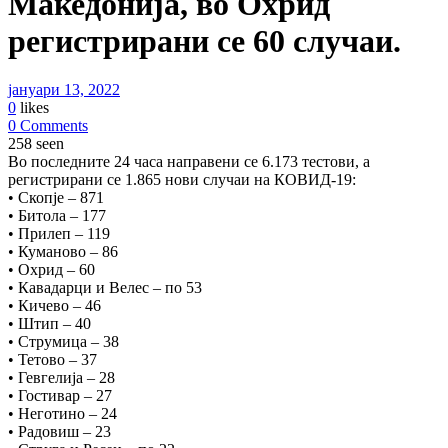
Македонија, во Охрид
регистрирани се 60 случаи.
јануари 13, 2022
0
likes
0 Comments
258 seen
Во последните 24 часа направени се 6.173 тестови, а
регистрирани се 1.865 нови случаи на КОВИД-19:
• Скопје – 871
• Битола – 177
• Прилеп – 119
• Куманово – 86
• Охрид – 60
• Кавадарци и Велес – по 53
• Кичево – 46
• Штип – 40
• Струмица – 38
• Тетово – 37
• Гевгелија – 28
• Гостивар – 27
• Неготино – 24
• Радовиш – 23