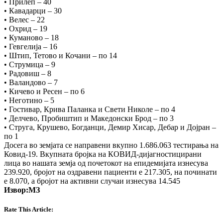
• Прилеп – 40
• Кавадарци – 30
• Велес – 22
• Охрид – 19
• Куманово – 18
• Гевгелија – 16
• Штип, Тетово и Кочани – по 14
• Струмица – 9
• Радовиш – 8
• Валандово – 7
• Кичево и Ресен – по 6
• Неготино – 5
• Гостивар, Крива Паланка и Свети Николе – по 4
• Делчево, Пробиштип и Македонски Брод – по 3
• Струга, Крушево, Богданци, Демир Хисар, Дебар и Дојран –
по 1
Досега во земјата се направени вкупно 1.686.063 тестирања на
Ковид-19. Вкупната бројка на КОВИД-дијагностицирани
лица во нашата земја од почетокот на епидемијата изнесува
239.920, бројот на оздравени пациенти е 217.305, на починати
е 8.070, а бројот на активни случаи изнесува 14.545
Извор:МЗ
Rate This Article: