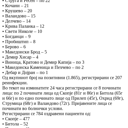
• Струга и Ресен – по 22
• Кочани – 21
• Крушево – 20
• Валандово – 15
• Делчево – 14
• Крива Паланка – 12
• Свети Николе – 10
• Богданци – 9
• Пробиштип – 8
• Берово – 6
• Македонски Брод – 5
• Демир Хисар – 4
• Виница, Кратово и Демир Капија – по 3
• Македонска Каменица и Пехчево – по 2
• Дебар и Дојран – по 1
Од вкупниот број на позитивни (1.865), регистрирани се 207
реинфекции.
Во текот на изминатите 24 часа регистрирани се 8 починати
лица: по 2 починати лица од Скопје (81г и 86г) и Битола (65г
и 66г) и по едно починато лице од Прилеп (45г), Охрид (69г),
Струмица (68г) и Валандово (72г). Пријавените лица се
починати во болнички услови.
Регистрирани сe 784 оздравени пациенти од:
• Скопје – 477
• Битола – 52