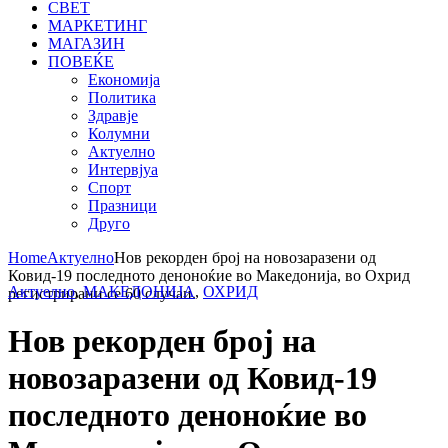
СВЕТ
МАРКЕТИНГ
МАГАЗИН
ПОВЕЌЕ
Економија
Политика
Здравје
Колумни
Актуелно
Интервјуа
Спорт
Празници
Друго
Home
Актуелно
Нов рекорден број на новозаразени од
Ковид-19 последното деноноќие во Македонија, во Охрид
Актуелно
,
МАКЕДОНИЈА
,
ОХРИД
регистрирани се 60 случаи.
Нов рекорден број на
новозаразени од Ковид-19
последното деноноќие во