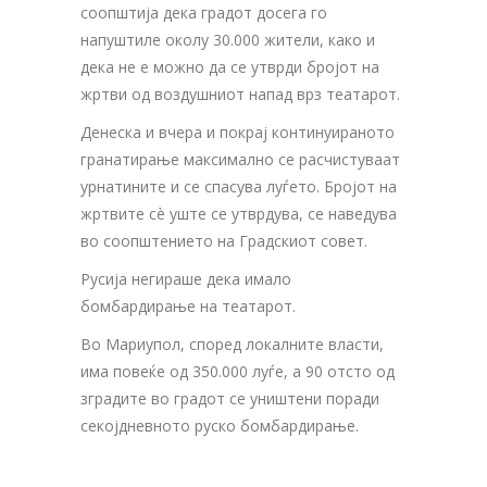
соопштија дека градот досега го
напуштиле околу 30.000 жители, како и
дека не е можно да се утврди бројот на
жртви од воздушниот напад врз театарот.
Денеска и вчера и покрај континуираното
гранатирање максимално се расчистуваат
урнатините и се спасува луѓето. Бројот на
жртвите сè уште се утврдува, се наведува
во соопштението на Градскиот совет.
Русија негираше дека имало
бомбардирање на театарот.
Во Мариупол, според локалните власти,
има повеќе од 350.000 луѓе, а 90 отсто од
зградите во градот се уништени поради
секојдневното руско бомбардирање.