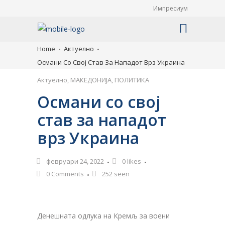
Импресиум
Home
Актуелно
Османи Со Свој Став За Нападот Врз Украина
Актуелно
,
МАКЕДОНИЈА
,
ПОЛИТИКА
Османи со свој
став за нападот
врз Украина
февруари 24, 2022
0
likes
0 Comments
252 seen
Денешната одлука на Кремљ за воени