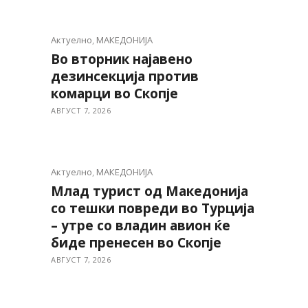
Актуелно
,
МАКЕДОНИЈА
Во вторник најавено
дезинсекција против
комарци во Скопје
АВГУСТ 7, 2026
Актуелно
,
МАКЕДОНИЈА
Млад турист од Македонија
со тешки повреди во Турција
– утре со владин авион ќе
биде пренесен во Скопје
АВГУСТ 7, 2026