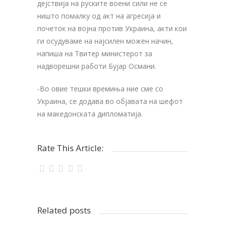
дејствија на руските воени сили не се
ништо помалку од акт на агресија и
почеток на војна против Украина, акти кои
ги осудуваме на најсилен можен начин,
напиша на Твитер министерот за
надворешни работи Бујар Османи.
-Во овие тешки времиња ние сме со
Украина, се додава во објавата на шефот
на македонската дипломатија.
Rate This Article:
Related posts