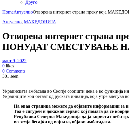
Друго
Home
Актуелно
Отворена интернет страна преку која 
Актуелно
,
МАКЕДОНИЈА
Отворена интернет стран
ПОНУДАТ СМЕСТУВАЊЕ Н
март 9, 2022
0
likes
0 Comments
301 seen
Украинската амбасада во Скопје соопшти дека е во функција и
Украинците кои бегаат од руската инвазија, која утре влегува во
На оваа страница можете да објавите информации за на
Тоа е сигурен и докажан сервис кој помага да се коор
Република Северна Македонија да ја користат веб-стр
во земја бегајќи од војната, објави амбасадата.