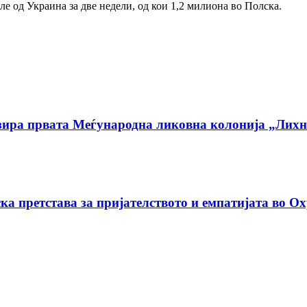
е од Украина за две недели, од кои 1,2 милиона во Полска.
низира првата Меѓународна ликовна колонија „Ли
ка претстава за пријателството и емпатијата во О