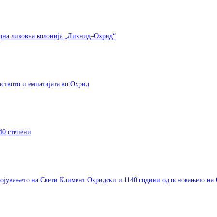
одна ликовна колонија „Лихнид–Охрид“
елството и емпатијата во Охрид
40 степени
окојувањето на Свети Климент Охридски и 1140 години од основањето на