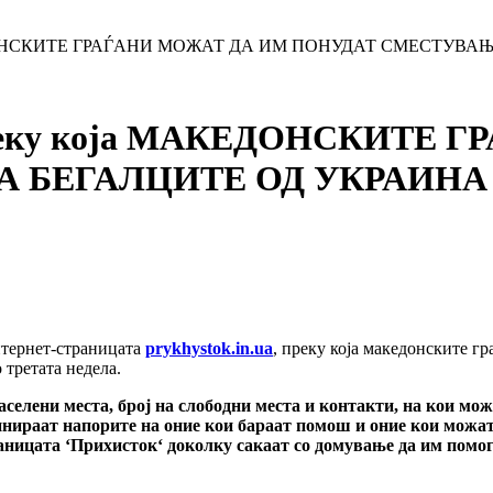
МАКЕДОНСКИТЕ ГРАЃАНИ МОЖАТ ДА ИМ ПОНУДАТ СМЕСТУВ
а преку која МАКЕДОНСКИТЕ
А БЕГАЛЦИТЕ ОД УКРАИНА
нтернет-страницата
prykhystok.in.ua
, преку која македонските г
 третата недела.
селени места, број на слободни места и контакти, на кои мож
динираат напорите на оние кои бараат помош и оние кои можат 
аницата ‘Прихисток‘ доколку сакаат со домување да им помогн