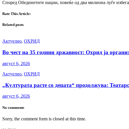
Според Обединетите нации, повеќе од два милиона луѓе избегал
Rate This Article:
Related posts
Актуелно
,
ОХРИД
Во чест на 35 години државност: Охрид ја орга
август 6, 2026
Актуелно
,
ОХРИД
„Културата расте со децата“ продолжува: Театарс
август 6, 2026
No comments
Sorry, the comment form is closed at this time.