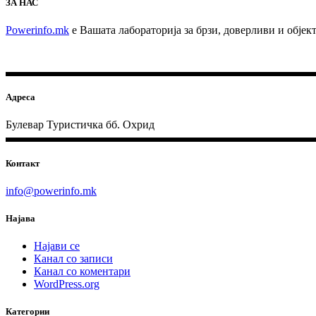
ЗА НАС
Powerinfo.mk
e Вашата лабораторија за брзи, доверливи и обје
Адреса
Булевар Туристичка бб. Охрид
Контакт
info@powerinfo.mk
Најава
Најави се
Канал со записи
Канал со коментари
WordPress.org
Категории