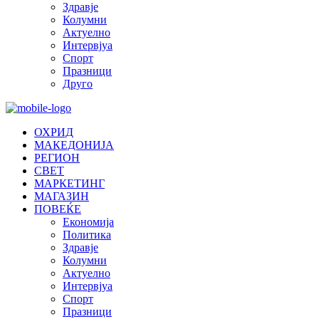
Здравје
Колумни
Актуелно
Интервјуа
Спорт
Празници
Друго
ОХРИД
МАКЕДОНИЈА
РЕГИОН
СВЕТ
МАРКЕТИНГ
МАГАЗИН
ПОВЕЌЕ
Економија
Политика
Здравје
Колумни
Актуелно
Интервјуа
Спорт
Празници