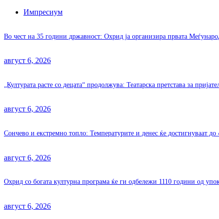
Импресиум
Во чест на 35 години државност: Охрид ја организира првата Меѓунар
август 6, 2026
„Културата расте со децата“ продолжува: Театарска претстава за пријат
август 6, 2026
Сончево и екстремно топло: Температурите и денес ќе достигнуваат до 
август 6, 2026
Охрид со богата културна програма ќе ги одбележи 1110 години од уп
август 6, 2026