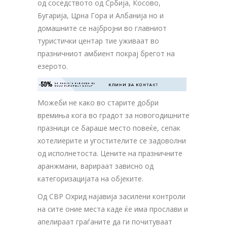
од соседството од Србија, Косово,
Бугарија, Црна Гора и Албанија но и
домашните се најбројни во главниот
туристички центар тие уживаат во
празничниот амбиент покрај брегот на
езерото.
-50%
ЗА ТВОЈАТА РЕКЛАМА НА

КЛИНИ ЗА КОНТАКТ
ОВОЈ РЕКЛАМЕН БАНЕР
Можеби не како во старите добри
времиња кога во градот за новогодишните
празници се бараше место повеќе, сепак
хотелиерите и угостителите се задоволни
од исполнетоста. Цените на празничните
аранжмани, варираат зависно од
категоризацијата на објеките.
Од СВР Охрид најавија засилени контроли
на сите оние места каде ќе има прослави и
апелираат граѓаните да ги почитуваат