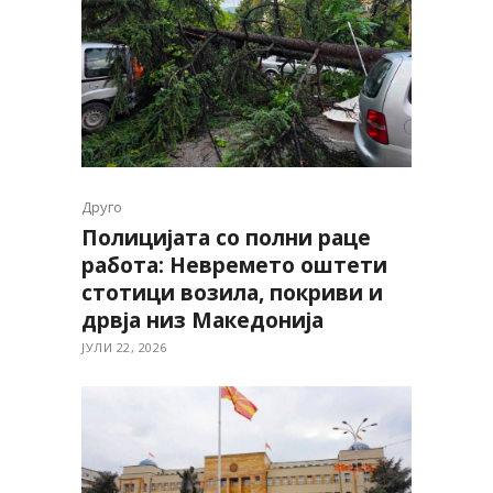
Друго
Полицијата со полни раце
работа: Невремето оштети
стотици возила, покриви и
дрвја низ Македонија
ЈУЛИ 22, 2026