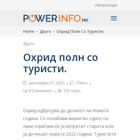
Импресиум
Home
Друго
Охрид Полн Со Туристи.
Друго
Охрид полн со
туристи.
декември 31, 2021
0
likes
0 Comments
335 seen
Охрид одбројува до дочекот на Новата
година. Со полабави мерки во однос на
лани охриѓани ќе ја испратат старата а ќе
ја дочекаат новата 2022 година. Туристите