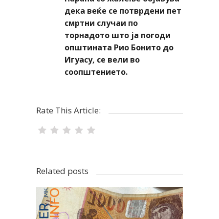
дека веќе се потврдени пет
смртни случаи по
торнадото што ја погоди
општината Рио Бонито до
Игуасу, се вели во
соопштението.
Rate This Article:
Related posts