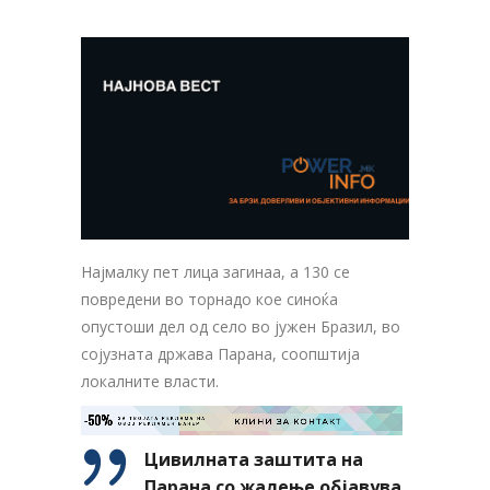
Најмалку пет лица загинаа, а 130 се
повредени во торнадо кое синоќа
опустоши дел од село во јужен Бразил, во
сојузната држава Парана, соопштија
локалните власти.
-50%
ЗА ТВОЈАТА РЕКЛАМА НА

КЛИНИ ЗА КОНТАКТ
ОВОЈ РЕКЛАМЕН БАНЕР
Цивилната заштита на
Парана со жалење објавува