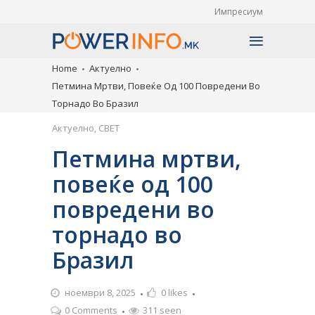
Импресиум
Home
Актуелно
Петмина Мртви, Повеќе Од 100 Повредени Во
Торнадо Во Бразил
Актуелно
,
СВЕТ
Петмина мртви,
повеќе од 100
повредени во
торнадо во
Бразил
ноември 8, 2025
0
likes
0 Comments
311 seen