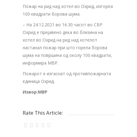
Пожар на рид над хотел во Охрид, изгореа
100 квадрати борова шума.
– На 24.12.2021 во 16.30 часот во СВР
Охрид е пријавено дека во близина на
хотел во Охрид на рид над хотелот
настанал пожар при што горела борова
шума на површина од околу 100 квадрати,
информира МВР.
Пожарот е изгаснат од противпожарната
единица Охрид.
Извор:МВР
Rate This Article: