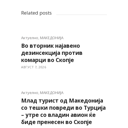
Related posts
Актуелно
,
МАКЕДОНИЈА
Во вторник најавено
дезинсекција против
комарци во Скопје
АВГУСТ 7, 2026
Актуелно
,
МАКЕДОНИЈА
Млад турист од Македонија
со тешки повреди во Турција
– утре со владин авион ќе
биде пренесен во Скопје